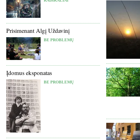
RADIKALIAI
Prisimenant Algį Uždavinį
BE PROBLEMŲ
Įdomus eksponatas
BE PROBLEMŲ