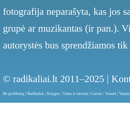
fotografija neparašyta, kas jos s
grupė ar muzikantas (ir pan.). V
autorystės bus sprendžiamos tik 
© radikaliai.lt 2011–2025 |
Kont
Be problemų
|
Radikaliai
|
Knygos
|
Tauta ir istorija
|
Garsas / Sound
|
Varpai