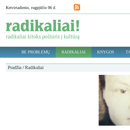
Ketvirtadienis, rugpjūčio 06 d.
BE PROBLEMŲ
RADIKALIAI
KNYGOS
TA
Pradžia
/
Radikaliai