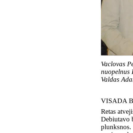
Vaclovas Pe
nuopelnus L
Valdas Ad
VISADA 
Retas atveji
Debiutavo 
plunksnos. 