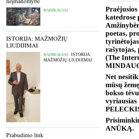
neįmanomybė
Praėjusios
RADIKALIAI
katedrose p
Amžinybėn i
poetas, pro
ISTORIJA: MAŽMOŽIŲ
tyrinėtojas
LIUDIJIMAI
rašytojas, 
RADIKALIAI
ISTORIJA:
(The Inter
MAŽMOŽIŲ LIUDIJIMAI
MINDAUG
Net nesiti
mūsų žemę 
bokso tėvu
vyriausia
PELECKIS 
Prisiminki
ANŪKĄ.
Prabudimo link