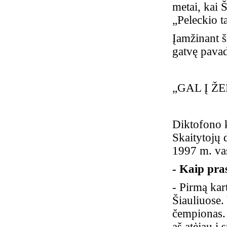
metai, kai 
„Peleckio t
Įamžinant š
gatvę pavad
„GAL Į Ž
Diktofono k
Skaitytojų 
1997 m. va
- Kaip pra
- Pirmą ka
Šiauliuose.
čempionas. 
aš atėjau į 