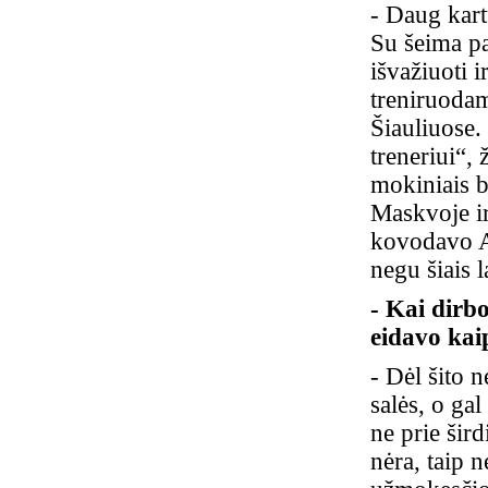
- Daug kart
Su šeima pa
išvažiuoti 
treniruodam
Šiauliuose.
treneriui“,
mokiniais b
Maskvoje ir
kovodavo A
negu šiais 
- Kai dirb
eidavo kaip
- Dėl šito n
salės, o ga
ne prie šird
nėra, taip n