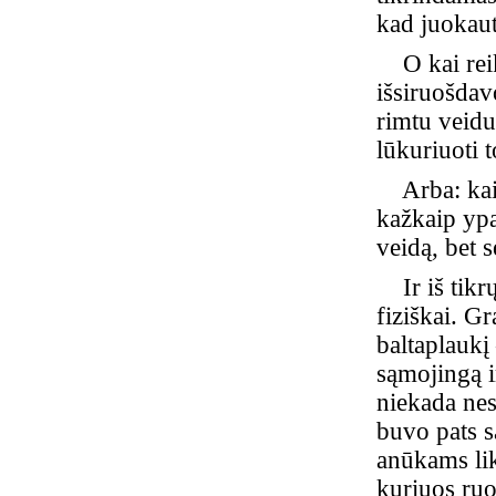
kad juokaut
O kai reikė
išsiruošdav
rimtu veid
lūkuriuoti t
Arba: kai k
kažkaip ypa
veidą, bet 
Ir iš tikrų
fiziškai. G
baltaplaukį 
sąmojingą i
niekada nes
buvo pats s
anūkams liko
kuriuos ruo