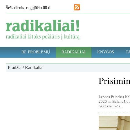
Šeštadienis, rugpjūčio 08 d.
BE PROBLEMŲ
RADIKALIAI
KNYGOS
TA
Pradžia
/
Radikaliai
Prisimi
Leonas Peleckis-Ka
2026 m. Balandžio 
Skaityta: 52 k.