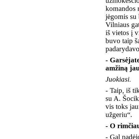
užmokesčio
komandos ne
jėgomis su 
Vilniaus gat
iš vietos į
buvo taip š
padarydav
- Garsėjat
amžiną jau
Juokiasi.
- Taip, iš 
su A. Šocik
vis toks ja
užgeriu“.
- O rimčia
- Gal padėj