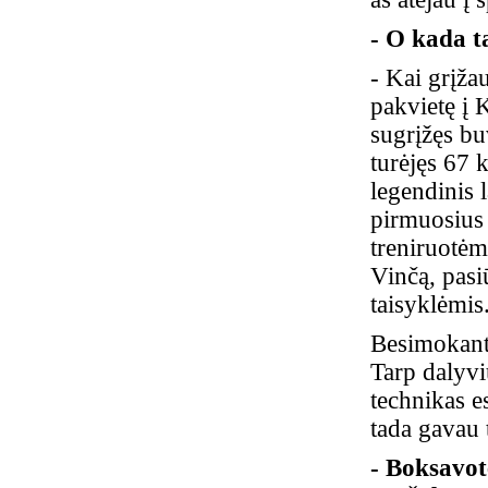
- O kada t
- Kai grįža
pakvietę į 
sugrįžęs bu
turėjęs 67 
legendinis 
pirmuosius 
treniruotėm
Vinčą, pasi
taisyklėmi
Besimokanti
Tarp dalyvi
technikas e
tada gavau t
- Boksavot