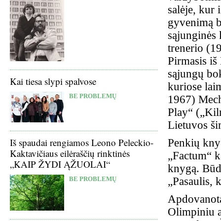
salėje, kur
gyvenimą bu
sąjunginės 
trenerio (1
Pirmasis iš
sąjungų bo
Kai tiesa slypi spalvose
kuriose lai
BE PROBLEMŲ
1967) Mech
Play“ („Kil
Lietuvos ši
Iš spaudai rengiamos Leono Peleckio-
Penkių kny
Kaktavičiaus eilėraščių rinktinės
„Factum“ ka
„KAIP ŽYDI ĄŽUOLAI“
knygą. Būd
„Pasaulis,
BE PROBLEMŲ
Apdovanota
Olimpiniu 