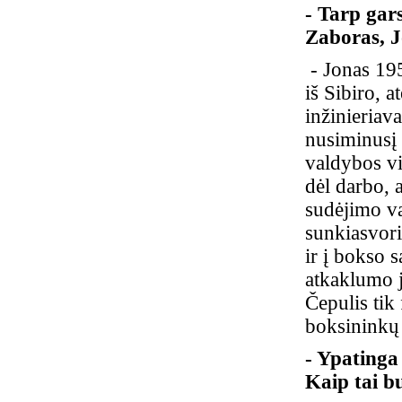
- Tarp gar
Zaboras, J
- Jonas 195
iš Sibiro, 
inžinieriav
nusiminusį 
valdybos vi
dėl darbo, 
sudėjimo v
sunkiasvori
ir į bokso s
atkaklumo j
Čepulis tik
boksininkų
- Ypatinga 
Kaip tai b