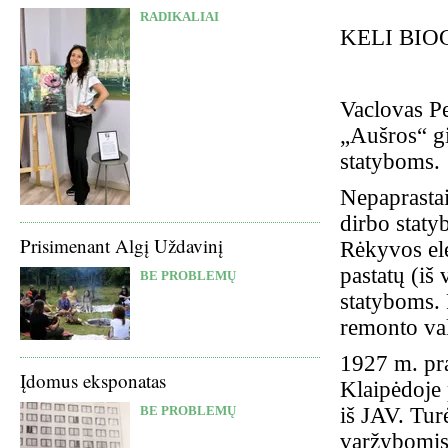
RADIKALIAI
KELI BIO
Vaclovas P
„Aušros“ g
statyboms.
Nepaprastai
dirbo staty
Prisimenant Algį Uždavinį
Rėkyvos ele
pastatų (iš 
BE PROBLEMŲ
statyboms. 
remonto val
1927 m. pra
Įdomus eksponatas
Klaipėdoje 
iš JAV. Tur
BE PROBLEMŲ
varžybomis