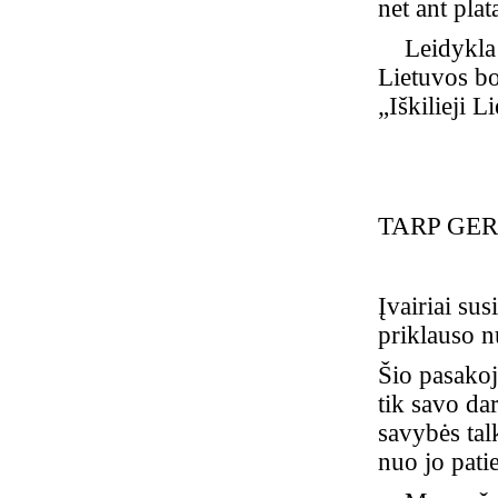
net ant pla
Leidykl
Lietuvos bo
„Iškilieji 
TARP GER
Įvairiai sus
priklauso n
Šio pasako
tik savo da
savybės tal
nuo jo patie