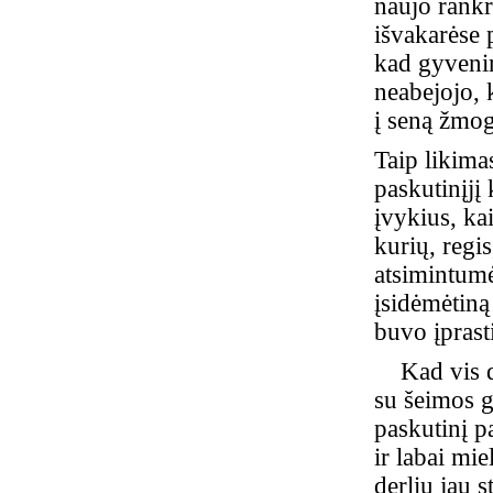
naujo rank
išvakarėse 
kad gyvenima
neabejojo, 
į seną žmo
Taip likima
paskutinįjį 
įvykius, ka
kurių, regi
atsimintumė
įsidėmėtiną
buvo įprast
Kad vis dėl
su šeimos ge
paskutinį p
ir labai mi
derlių jau s