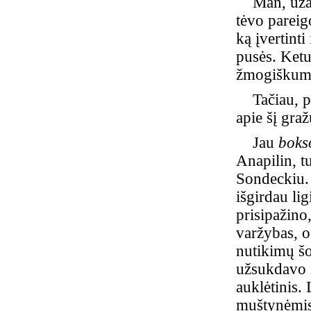
Man, užaug
tėvo pareig
ką įvertinti
pusės. Ketu
žmogiškum
Tačiau, pas
apie šį gra
Jau
boks
Anapilin, t
Sondeckiu. 
išgirdau li
prisipažino
varžybas, o
nutikimų šo
užsukdavo i
auklėtinis. 
muštynėmis,