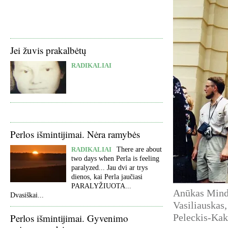
Jei žuvis prakalbėtų
RADIKALIAI
Perlos išmintijimai. Nėra ramybės
RADIKALIAI
There are about
two days when Perla is feeling
paralyzed... Jau dvi ar trys
dienos, kai Perla jaučiasi
PARALYŽIUOTA...
Anūkas Minda
Dvasiškai...
Vasiliauskas,
Perlos išmintijimai. Gyvenimo
Peleckis-Kak