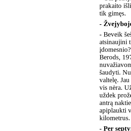
prakaito išl
tik gimęs.
- Žvejyboj
- Beveik še
atsinaujini 
įdomesnio? 
Berods, 197
nuvažiavome
šaudyti. N
valtelę. Ja
vis nėra. U
uždek prože
antrą nakti
apiplaukti 
kilometrus.
- Per sept