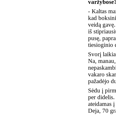
varžybose
- Kaltas ma
kad boksini
veidą gavę
iš stipriaus
pusę, papra
tiesioginio
Svorį laiki
Na, manau, 
nepaskambin
vakaro skam
pažadėjo du
Sėdu į pirmą
per didelis
ateidamas į
Deja, 70 gr