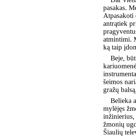
pasakas. Mok
Atpasakoti č
antrątiek p
pragyventus
atmintimi. M
ką taip įdo
Beje, būta
kariuomenėj
instrumenta
šeimos nari
gražų balsą
Belieka apg
mylėjęs žmo
inžinierius
žmonių ugdy
Šiaulių tele