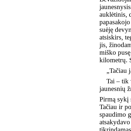
jaunesnysis
auklėtinis,
papasakojo 
suėję devyn
atsiskirs, t
jis, žinoda
miško pusę,
kilometrų. 
„Tačiau jau
Tai – tik v
jaunesnių ž
Pirmą sykį 
Tačiau ir p
spaudimo g
atsakydavo 
tikrindamas,