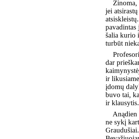
Žinoma, dar
jei atsiras
atsiskleist
pavadintas j
šalia kurio 
turbūt nieka
Profesoriu
dar prieška
kaimynystėj
ir likusiam
įdomų dalyk
buvo tai, k
ir klausytis.
Anądien važ
ne sykį kar
Graudušiai.
Bevažiuojan