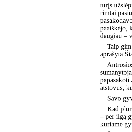
turįs užslė
rimtai pasiū
pasakodavo,
paaiškėjo, 
daugiau – v
Taip gimė 
aprašyta Šia
Antrosios 
sumanytojas
papasakoti 
atstovus, ku
Savo gyveni
Kad plunksn
– per ilgą 
kuriame gy