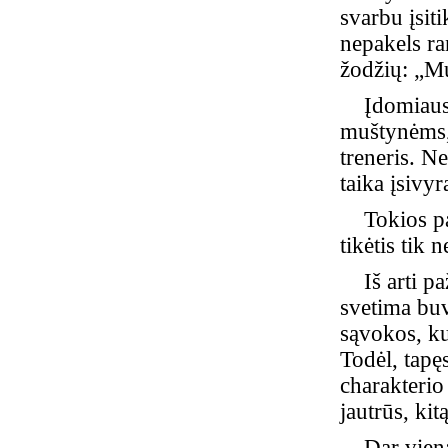
svarbu įsiti
nepakels ra
žodžių: „Mu
Įdomiausia
muštynėms,
treneris. N
taika įsivyr
Tokios pag
tikėtis tik
Iš arti paž
svetima buv
sąvokos, ku
Todėl, tapę
charakterio
jautrūs, ki
Dar viena į