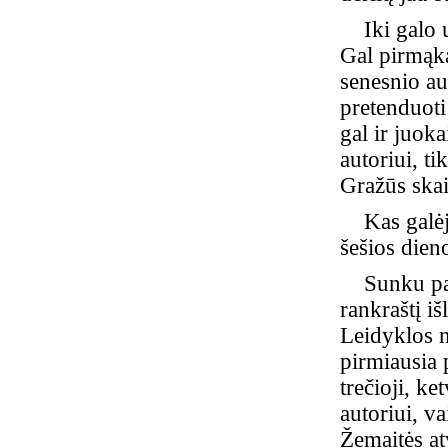
Iki galo už
Gal pirmąka
senesnio au
pretenduoti
gal ir juok
autoriui, t
Gražūs skai
Kas galėjo 
šešios dien
Sunku pasak
rankraštį iš
Leidyklos ne
pirmiausia 
trečioji, ke
autoriui, v
Žemaitės at