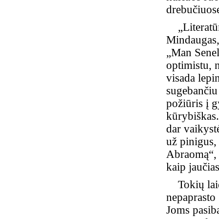
drebučiuose
„Literatūr
Mindaugas, 
„Man Senel
optimistu, 
visada lepin
sugebančiu 
požiūris į 
kūrybiškas.
dar vaikyst
už pinigus,
Abraomą“, -
kaip jaučia
Tokių laido
nepaprasto 
Joms pasiba