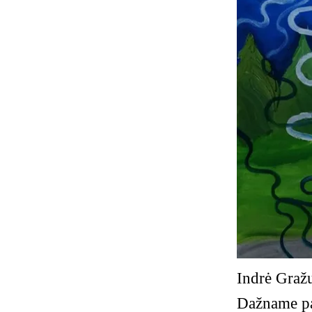
Indrė Gražu
Dažname pav