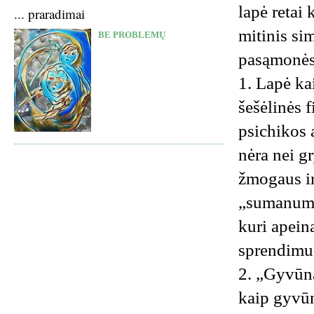
lapė retai
... praradimai
mitinis si
BE PROBLEMŲ
pasąmonės
1. Lapė ka
šešėlinės 
psichikos a
nėra nei gr
žmogaus ir
„sumanumą“
kuri apein
sprendimu
2. „Gyvūna
kaip gyvū