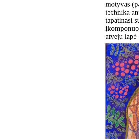
motyvas (pa
technika an
tapatinasi 
įkomponuot
atveju lapė 