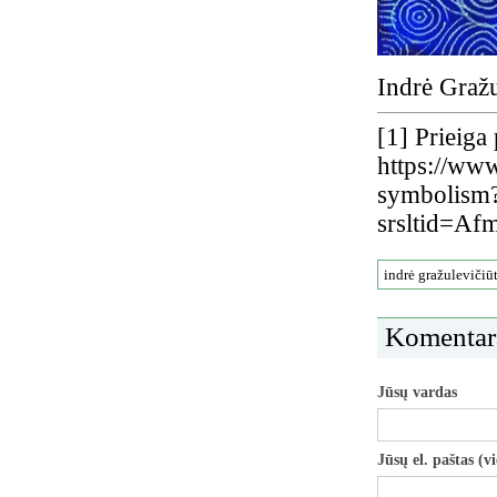
Indrė Graž
[1]
Prieiga 
https://ww
symbolism
srsltid=
indrė gražulevičiū
Komentar
Jūsų vardas
Jūsų el. paštas (v