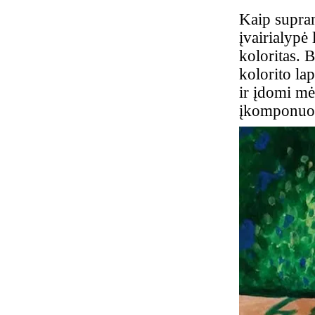
Kaip supran
įvairialypė 
koloritas. 
kolorito la
ir įdomi mė
įkomponuoto