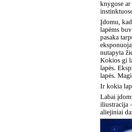
knygose ar 
instinktuos
Įdomu, kad 
lapėms buvo
pasaka tar
eksponuoja
nutapyta ži
Kokios gi l
lapės. Eksp
lapės. Magi
Ir kokia la
Labai įdomu
iliustracij
aliejiniai d