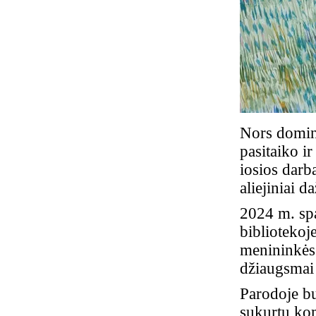
Nors dominu
pasitaiko ir
iosios darb
aliejiniai d
2024 m. spa
bibliotekoj
menininkės 
džiaugsmai
Parodoje bu
sukurtų kom