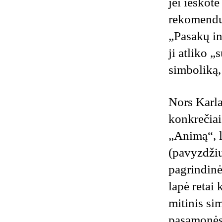
jei ieškot
rekomendu
„Pasakų in
ji atliko 
simboliką,
Nors Karl
konkrečiai
„Animą“, l
(pavyzdžiu
pagrindinė
lapė retai
mitinis si
pasąmonės