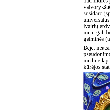
Tad Indrės 
vaivorykštė
susidaro įs
universalus
įvairių erd
metu gali bū
gelminės (t
Beje, neats
pseudonimas
medinė lapė
kūrėjos sta