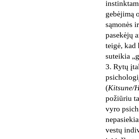
instinktam
gebėjimą o
sąmonės ir
pasekėjų a
teigė, kad
suteikia „g
3. Rytų įta
psichologij
(
Kitsune/H
požiūriu ta
vyro psich
nepasiekia
vestų indi