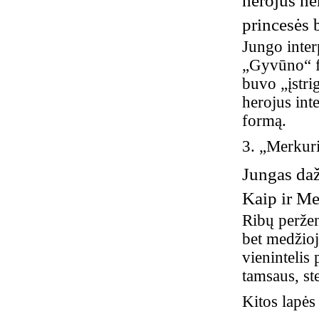
herojus ne
princesės b
Jungo inter
„Gyvūno“ fo
buvo „įstri
herojus int
formą.
3. „Merkuri
Jungas daž
Kaip ir Me
Ribų perže
bet medžioj
vienintelis 
tamsaus, s
Kitos lapės