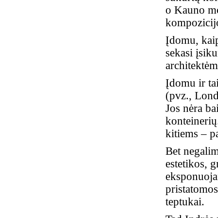
o Kauno mode
kompozicijo
Įdomu, kai
sekasi įsiku
architektėm
Įdomu ir ta
(pvz., Lond
Jos nėra bai
konteinerių
kitiems – p
Bet negalim
estetikos, 
eksponuoja
pristatomos
teptukai.