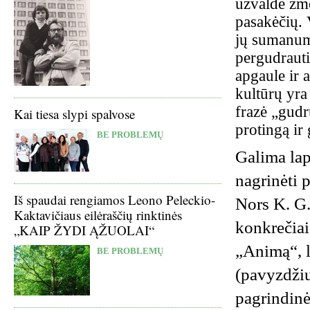
užvaldė žmo
pasakėčių. 
jų sumanuma
pergudrauti
apgaule ir 
kultūrų yra
frazė „gudr
Kai tiesa slypi spalvose
protingą ir
BE PROBLEMŲ
Galima lap
nagrinėti 
Iš spaudai rengiamos Leono Peleckio-
Nors K. G.
Kaktavičiaus eilėraščių rinktinės
konkrečiai
„KAIP ŽYDI ĄŽUOLAI“
„Animą“, l
BE PROBLEMŲ
(pavyzdžiu
pagrindinė