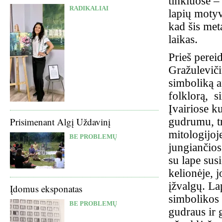
tinkluose 
RADIKALIAI
lapių motyv
kad šis met
laikas.
Prieš perei
Gražuleviči
simboliką a
folklorą, si
Įvairiose k
gudrumu, t
Prisimenant Algį Uždavinį
mitologijoj
BE PROBLEMŲ
jungiančios
su lape sus
kelionėje, j
įžvalgų. La
Įdomus eksponatas
simbolikos i
BE PROBLEMŲ
gudraus ir 