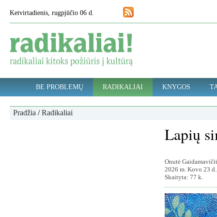
Ketvirtadienis, rugpjūčio 06 d.
BE PROBLEMŲ
RADIKALIAI
KNYGOS
TA
Pradžia
/
Radikaliai
Lapių si
Onutė Gaidamaviči
2026 m. Kovo 23 d.
Skaityta: 77 k.