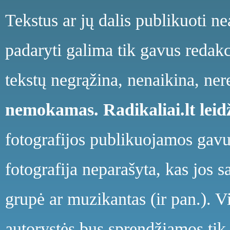
Tekstus ar jų dalis publikuoti n
padaryti galima tik gavus redakci
tekstų negrąžina, nenaikina, ne
nemokamas.
Radikaliai.lt le
fotografijos publikuojamos gavu
fotografija neparašyta, kas jos s
grupė ar muzikantas (ir pan.). V
autorystės bus sprendžiamos tik 