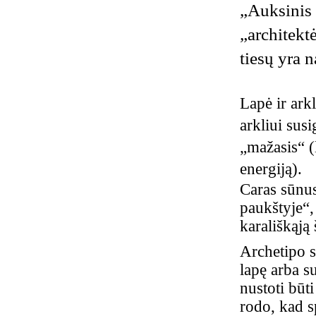
„Auksinis 
„architekt
tiesų yra 
Lapė ir ar
arkliui sus
„mažasis“ (
energiją).
Caras sūnus
paukštyje“,
karališkąją 
Archetipo s
lapę arba s
nustoti būt
rodo, kad s