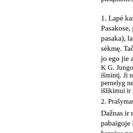
1. Lapė ka
Pasakose, 
pasaka), la
sėkmę. Tač
jo ego jie
K G. Jungo 
išmintį. Ji
pernelyg ne
išlikimui i
2. Prašymas
Dažnas ir 
pabaigoje l