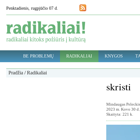
Penktadienis, rugpjūčio 07 d.
BE PROBLEMŲ
RADIKALIAI
KNYGOS
TA
Pradžia
/
Radikaliai
skristi
Mindaugas Pelecki
2023 m. Kovo 30 d.
Skaityta: 221 k.