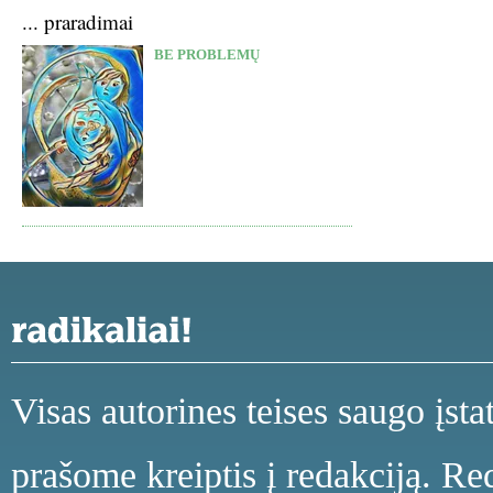
... praradimai
BE PROBLEMŲ
Visas autorines teises saugo įst
prašome kreiptis į redakciją. Red