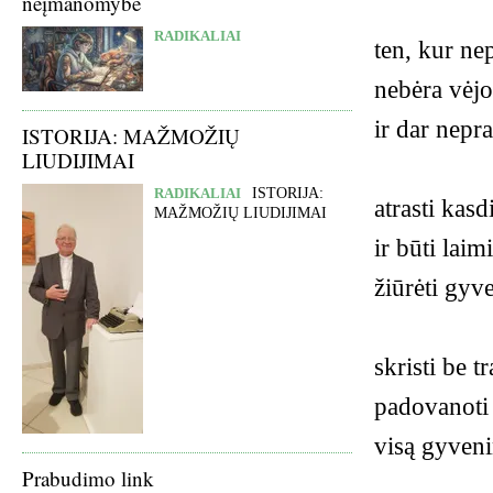
neįmanomybė
RADIKALIAI
ten, kur ne
nebėra vėjo
ir dar nepr
ISTORIJA: MAŽMOŽIŲ
LIUDIJIMAI
RADIKALIAI
ISTORIJA:
atrasti kasd
MAŽMOŽIŲ LIUDIJIMAI
ir būti lai
žiūrėti gyv
skristi be t
padovanoti 
visą gyveni
Prabudimo link