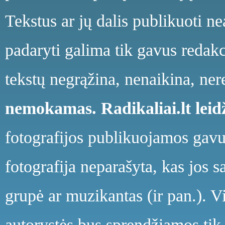
Tekstus ar jų dalis publikuoti n
padaryti galima tik gavus redakci
tekstų negrąžina, nenaikina, ne
nemokamas.
Radikaliai.lt le
fotografijos publikuojamos gavu
fotografija neparašyta, kas jos s
grupė ar muzikantas (ir pan.). V
autorystės bus sprendžiamos tik 