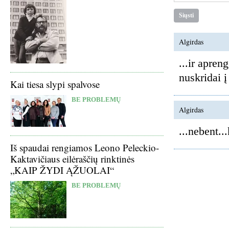
Algirdas
...ir apren
nuskridai 
Kai tiesa slypi spalvose
BE PROBLEMŲ
Algirdas
...nebent...
Iš spaudai rengiamos Leono Peleckio-
Kaktavičiaus eilėraščių rinktinės
„KAIP ŽYDI ĄŽUOLAI“
BE PROBLEMŲ