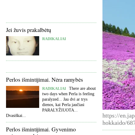
Jei žuvis prakalbėtų
RADIKALIAI
Perlos išmintijimai. Nėra ramybės
RADIKALIAI
There are about
two days when Perla is feeling
paralyzed... Jau dvi ar trys
dienos, kai Perla jaučiasi
PARALYŽIUOTA...
https://en.ja
Dvasiškai...
hokkaido/68
Perlos išmintijimai. Gyvenimo