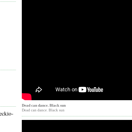
Dead can dance. Black sun
Dead can dance. Black sun
eckio-