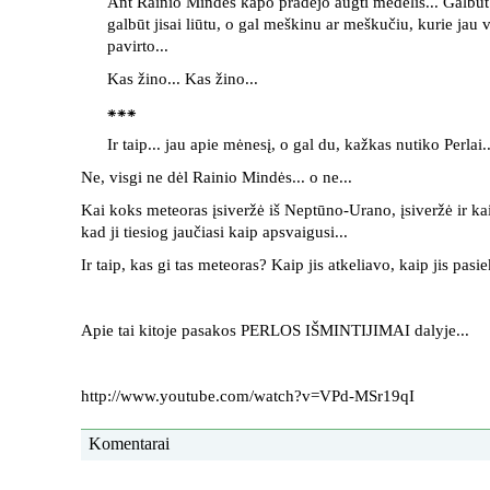
Ant Rainio Mindės kapo pradėjo augti medelis... Galbūt
galbūt jisai liūtu, o gal meškinu ar meškučiu, kurie jau
pavirto...
Kas žino... Kas žino...
⁕⁕⁕
Ir taip... jau apie mėnesį, o gal du, kažkas nutiko Perlai.
Ne, visgi ne dėl Rainio Mindės... o ne...
Kai koks meteoras įsiveržė iš Neptūno-Urano, įsiveržė ir k
kad ji tiesiog jaučiasi kaip apsvaigusi...
Ir taip, kas gi tas meteoras? Kaip jis atkeliavo, kaip jis pasi
Apie tai kitoje pasakos PERLOS IŠMINTIJIMAI dalyje...
http://www.youtube.com/watch?v=VPd-MSr19qI
Komentarai