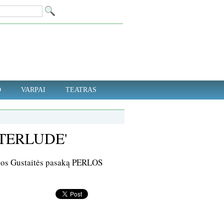
D
VARPAI
TEATRAS
NTERLUDE'
jos Gustaitės pasaką PERLOS