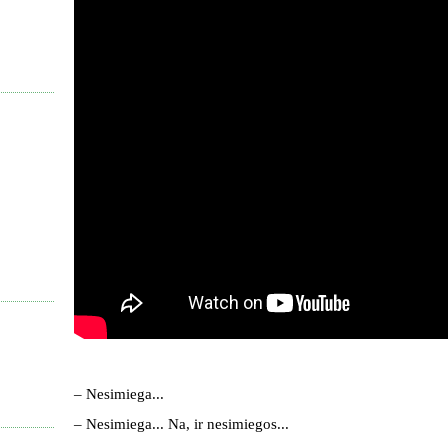
– Nesimiega...
– Nesimiega...
Na, ir nesimiegos...