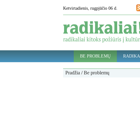
Ketvirtadienis, rugpjūčio 06 d.
BE PROBLEMŲ
RADIKA
Pradžia
/
Be problemų