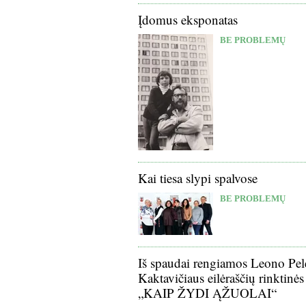
Įdomus eksponatas
BE PROBLEMŲ
Kai tiesa slypi spalvose
BE PROBLEMŲ
Iš spaudai rengiamos Leono Pel
Kaktavičiaus eilėraščių rinktinės
„KAIP ŽYDI ĄŽUOLAI“