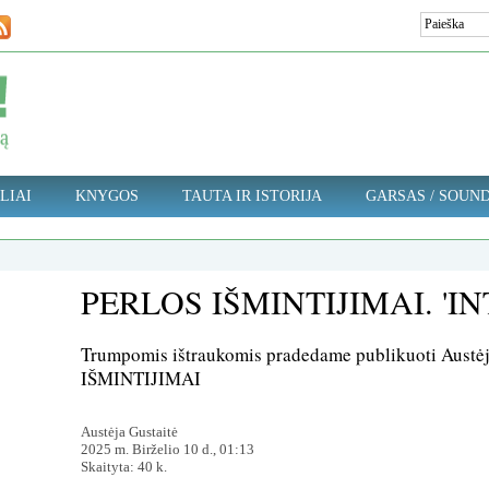
LIAI
KNYGOS
TAUTA IR ISTORIJA
GARSAS / SOUN
PERLOS IŠMINTIJIMAI. 'I
Trumpomis ištraukomis pradedame publikuoti Austė
IŠMINTIJIMAI
Austėja Gustaitė
2025 m. Birželio 10 d., 01:13
Skaityta: 40 k.