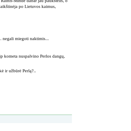
 Rainis-Mindė dabar jau paukštelis, o
 vaikštinėja po Lietuvos kaimus,
.. negali miegoti naktimis...
aip kometa nuspalvino Perlos dangų,
ekė ir užbūrė Perlą?..