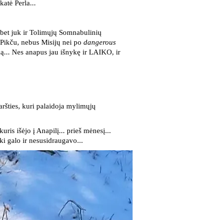
katė Perla...
. bet juk ir Tolimųjų Somnabulinių
-Pikču, nebus Misijų nei po
dangerous
ką... Nes anapus jau išnykę ir LAIKO, ir
aršties, kuri palaidoja mylimųjų
uris išėjo į Anapilį... prieš mėnesį...
iki galo ir nesusidraugavo...