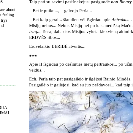
ės
Taip pati su savimi pasišnekėjusi pasiguodė
non Binary
are about
–
Bet ir puiku..., – galvojo Perla...
s feeling
– Bet kaip gerai... šiandien vėl išgirdau apie
Antrukus
..
 trys
Misijų nebus... Nebus Misijų nei po kastanedišką Maču
asi
Iraq...
Tiesa, dabar tos Misijos vyksta kiekvieną akimir
ERDVĖS ribos...
Erdvėlaikio BERIBĖ atvertis...
⁕⁕⁕
Apie II išgirdau po dešimties metų pertraukos... po užm
veidus...
Ech, Perla taip pat pasigailėjo ir ilgėjosi Rainio Mindės, k
Pasigailėjo ir gailėjosi, kad su juo pešdavosi... kad taip 
IJA:
IMAI