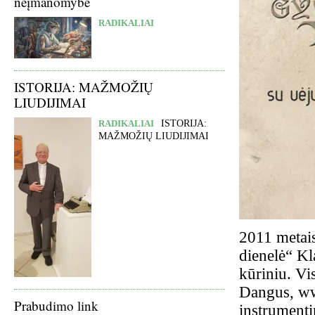
neįmanomybė
RADIKALIAI
ISTORIJA: MAŽMOŽIŲ
LIUDIJIMAI
RADIKALIAI
ISTORIJA:
MAŽMOŽIŲ LIUDIJIMAI
2011 metais
dienelė“ K
kūriniu. Vi
Dangus,
ww
Prabudimo link
instrumenti