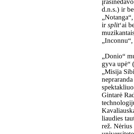
įrašinėdavo
d.n.s.) ir 
„Notanga“, 
ir
split
‘ai b
muzikantai
„Inconnu“,
„Donio“ mu
gyva upė“ (
„Misija Sib
nepraranda 
spektakliuo
Gintarė Rad
technologij
Kavaliauska
liaudies ta
rež. Nėriu
universitet