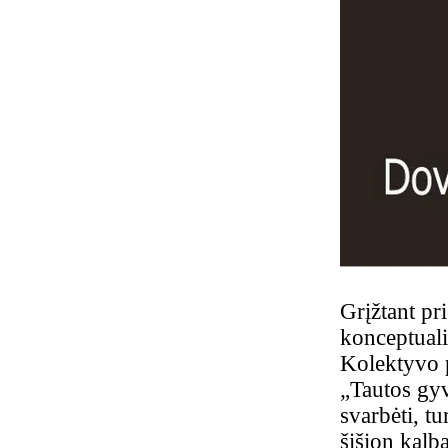
Grįžtant pri
konceptuali
Kolektyvo p
„Tautos gyva
svarbėti, t
šišion kalba