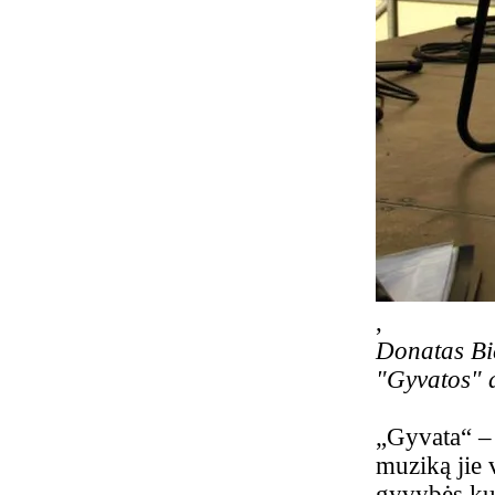
,
Donatas Bie
"Gyvatos" 
„Gyvata“ – 
muziką jie
gyvybės kup