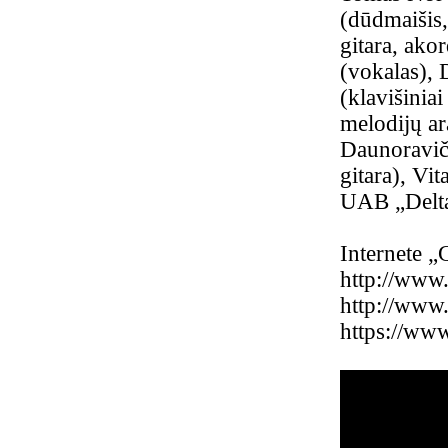
(dūdmaišis,
gitara, ako
(vokalas), 
(klavišinia
melodijų ar
Daunoraviči
gitara), Vi
UAB „Delt
Internete „
http://www.
http://www.
https://ww