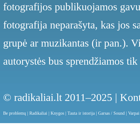
fotografijos publikuojamos gavu
fotografija neparašyta, kas jos s
grupė ar muzikantas (ir pan.). V
autorystės bus sprendžiamos tik 
© radikaliai.lt 2011–2025 |
Kont
Be problemų
|
Radikaliai
|
Knygos
|
Tauta ir istorija
|
Garsas / Sound
|
Varpai