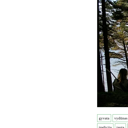
gyvata
vydūnas
tradicija
tauta