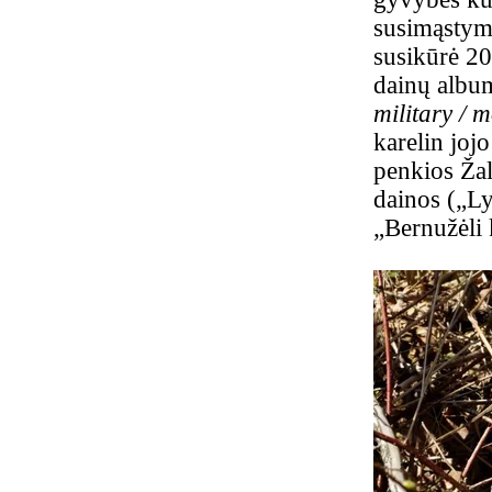
susimąstymo
susikūrė 200
dainų album
military / 
karelin joj
penkios Ža
dainos („Ly
„Bernužėli 