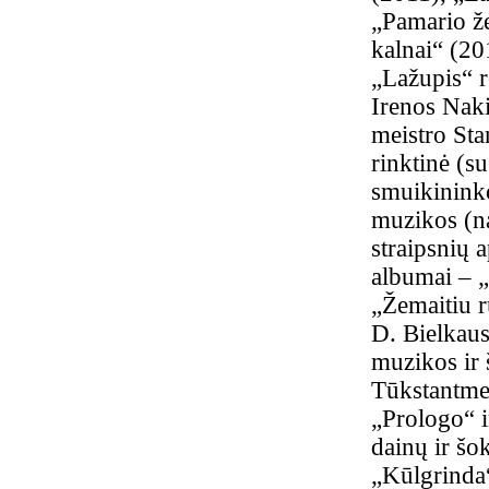
„Pamario že
kalnai“ (20
„Lažupis“ r
Irenos Naki
meistro St
rinktinė (s
smuikininko 
muzikos (na
straipsnių a
albumai – „
„Žemaitiu 
D. Bielkaus
muzikos ir 
Tūkstantme
„Prologo“ i
dainų ir šo
„Kūlgrinda“