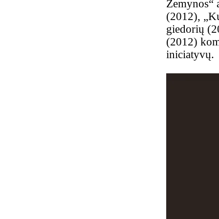
Žemynos“ al
(2012), „Ku
giedorių (20
(2012) komp
iniciatyvų.