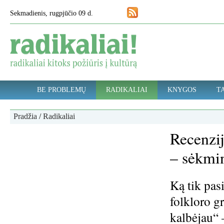
Sekmadienis, rugpjūčio 09 d.
BE PROBLEMŲ
RADIKALIAI
KNYGOS
TA
Pradžia
/
Radikaliai
Recenzij
– sėkmin
Ką tik pas
folkloro g
kalbėjau“ –