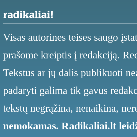
Visas autorines teises saugo įst
prašome kreiptis į redakciją. Red
Tekstus ar jų dalis publikuoti n
padaryti galima tik gavus redakci
tekstų negrąžina, nenaikina, ne
nemokamas.
Radikaliai.lt le