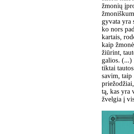
žmonių įpro
žmoniškumo 
gyvata yra 
ko nors pad
kartais, rod
kaip žmonės
žiūrint, ta
galios. (...
tiktai taut
savim, taip 
priežodžiai,
tą, kas yra
žvelgia į vi