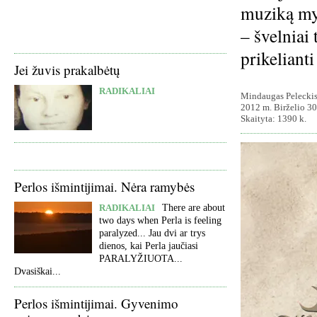
muziką myl
– švelniai 
prikeliant
Jei žuvis prakalbėtų
RADIKALIAI
Mindaugas Pelecki
2012 m. Birželio 30
Skaityta: 1390 k.
Perlos išmintijimai. Nėra ramybės
RADIKALIAI
There are about
two days when Perla is feeling
paralyzed... Jau dvi ar trys
dienos, kai Perla jaučiasi
PARALYŽIUOTA...
Dvasiškai...
Perlos išmintijimai. Gyvenimo