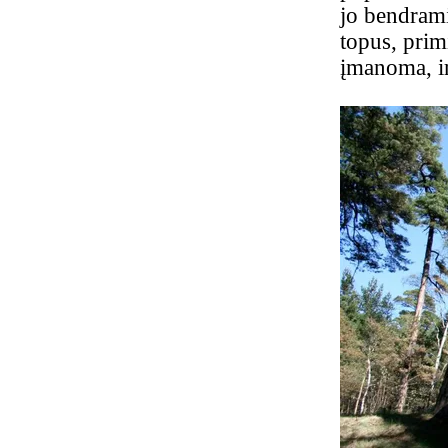
jo bendrami
topus, prim
įmanoma, ir