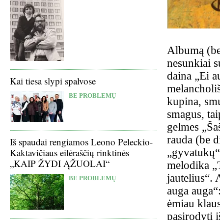
Albumą (bej
nesunkiai s
daina „Ei a
Kai tiesa slypi spalvose
melancholiš
BE PROBLEMŲ
kupina, smu
smagus, tai
gelmes „Šaš
rauda (be d
Iš spaudai rengiamos Leono Peleckio-
„gyvatukų“ 
Kaktavičiaus eilėraščių rinktinės
„KAIP ŽYDI ĄŽUOLAI“
melodika „T
jautelius“
BE PROBLEMŲ
auga auga“: 
ėmiau klaus
pasirodyti 