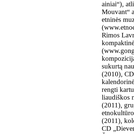
ainiai“), a
Mouvant“ a
etninės muz
(
www.etnodo
Rimos Lavri
kompaktinė
(
www.gong.
kompozicija
sukurtą nau
(2010), CD
kalendorinė
rengti kart
liaudiškos
(2011), gru
etnokultūr
(2011), kol
CD „Dieveni