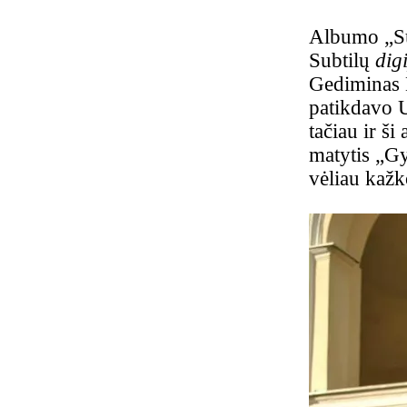
Albumo „Su
Subtilų
dig
Gediminas 
patikdavo U
tačiau ir ši
matytis „Gy
vėliau kažk