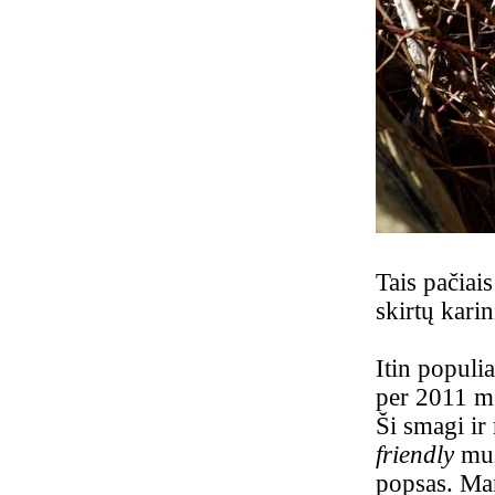
Tais pačiai
skirtų kari
Itin populi
per 2011 m.
Ši smagi ir
friendly
muzi
popsas. Man