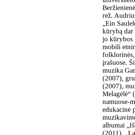
Beržienienė
rež. Audriu
„Ein Saulel
kūrybą dar 
jo kūrybos 
mobili etni
folklorinės
įrašuose. Ši
muzika Gar
(2007), gr
(2007), muz
Melagėlė“ (
namuose-mu
edukacinė p
muzikavimo 
albumai „Iš
(2011), „L