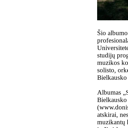
Šio albumo 
profesional
Universitet
studijų pro
muzikos ko
solisto, ork
Bielkausko 
Albumas „S
Bielkausko 
(
www.donis.
atskirai, ne
muzikantų 