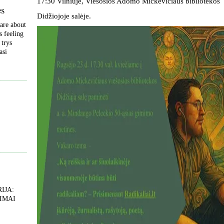
17:30 Vilniuje, Viešosios Adomo Mickevičiaus bibliotekos
ės
Didžiojoje salėje.
are about
s feeling
 trys
asi
IJA:
IMAI