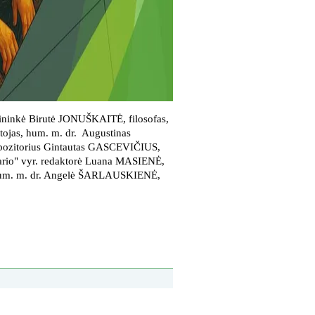
mininkė Birutė JONUŠKAITĖ, filosofas,
tojas, hum. m. dr. Augustinas
pozitorius Gintautas GASCEVIČIUS,
ario" vyr. redaktorė Luana MASIENĖ,
, hum. m. dr. Angelė ŠARLAUSKIENĖ,