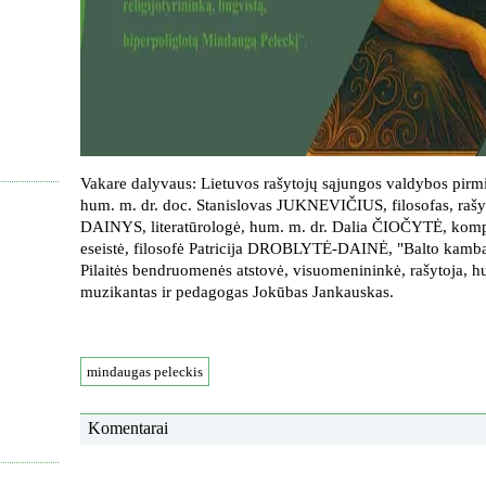
Vakare dalyvaus: Lietuvos rašytojų sąjungos valdybos pir
hum. m. dr. doc. Stanislovas JUKNEVIČIUS, filosofas, rašy
DAINYS, literatūrologė, hum. m. dr. Dalia ČIOČYTĖ, kom
eseistė, filosofė Patricija DROBLYTĖ-DAINĖ, "Balto kamb
Pilaitės bendruomenės atstovė, visuomenininkė, rašytoja
muzikantas ir pedagogas Jokūbas Jankauskas.
mindaugas peleckis
Komentarai