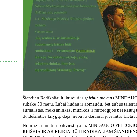
Šiandien Radikaliai.lt įkūrėjui ir
spiritus movens
MINDAUGUI
sukakę 50 metų. Labai liūdna ir apmaudu, bet gabus talentin
žurnalistas, mokslininkas, muzikos ir mitologijos bei kalbų t
dvidešimties knygų, deja, nebuvo deramai įvertintas Lietuvo
Norime priminti ir pakviesti į a. a. MINDAUGO PELECKIO
REIŠKIA IR AR REIKIA BŪTI RADIKALIAM ŠIANDIENOS