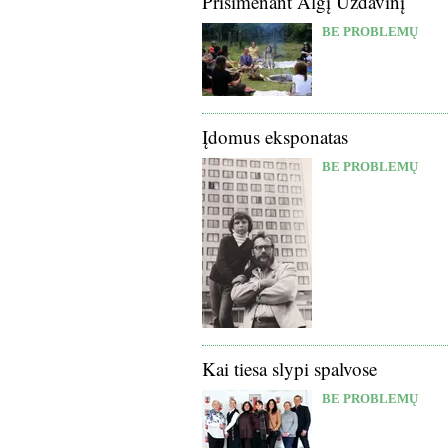
Prisimenant Algį Uždavinį
BE PROBLEMŲ
Įdomus eksponatas
BE PROBLEMŲ
Kai tiesa slypi spalvose
BE PROBLEMŲ