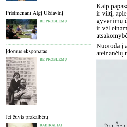
Kaip papasa
Prisimenant Algį Uždavinį
ir viltį, ap
gyvenimų d
BE PROBLEMŲ
ir vėl eina
atsakomybė 
Nuoroda į a
Įdomus eksponatas
ateinančių 
BE PROBLEMŲ
Jei žuvis prakalbėtų
RADIKALIAI