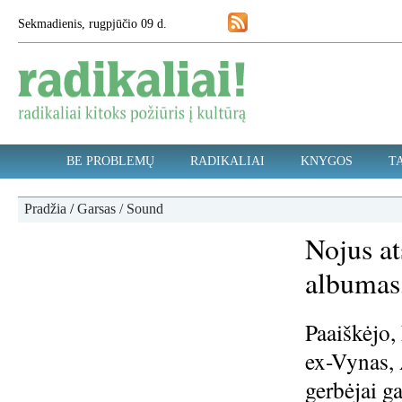
Sekmadienis, rugpjūčio 09 d.
BE PROBLEMŲ
RADIKALIAI
KNYGOS
TA
Pradžia
/
Garsas / Sound
Nojus at
albumas,
Paaiškėjo,
ex-Vynas, 
gerbėjai ga