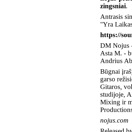
zingsniai
.
Antrasis si
"Yra Laikas
https://so
DM Nojus - 
Asta M. - b
Andrius Ab
Būgnai įraš
garso režis
Gitaros, vo
studijoje, 
Mixing ir m
Production
nojus.com
Released b