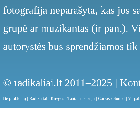
fotografija neparašyta, kas jos s
grupė ar muzikantas (ir pan.). V
autorystės bus sprendžiamos tik 
© radikaliai.lt 2011–2025 |
Kont
Be problemų
|
Radikaliai
|
Knygos
|
Tauta ir istorija
|
Garsas / Sound
|
Varpai