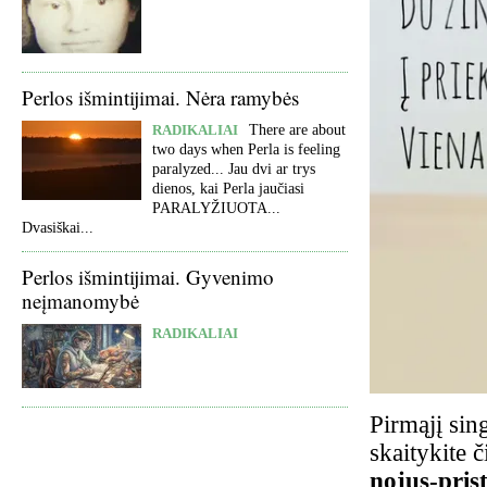
Perlos išmintijimai. Nėra ramybės
RADIKALIAI
There are about
two days when Perla is feeling
paralyzed... Jau dvi ar trys
dienos, kai Perla jaučiasi
PARALYŽIUOTA...
Dvasiškai...
Perlos išmintijimai. Gyvenimo
neįmanomybė
RADIKALIAI
Pirmąjį sin
skaitykite č
nojus-pris