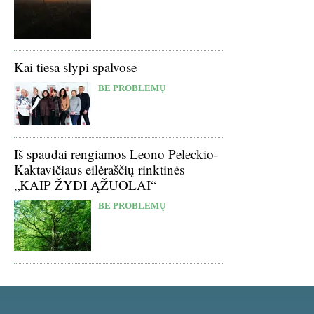
Kai tiesa slypi spalvose
BE PROBLEMŲ
Iš spaudai rengiamos Leono Peleckio-
Kaktavičiaus eilėraščių rinktinės
„KAIP ŽYDI ĄŽUOLAI“
BE PROBLEMŲ