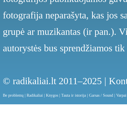
fotografija neparašyta, kas jos s
grupė ar muzikantas (ir pan.). V
autorystės bus sprendžiamos tik 
© radikaliai.lt 2011–2025 |
Kont
Be problemų
|
Radikaliai
|
Knygos
|
Tauta ir istorija
|
Garsas / Sound
|
Varpai