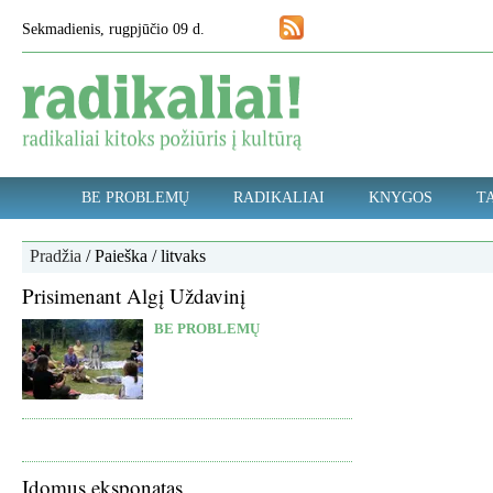
Sekmadienis, rugpjūčio 09 d.
BE PROBLEMŲ
RADIKALIAI
KNYGOS
TA
Pradžia
/ Paieška / litvaks
Prisimenant Algį Uždavinį
BE PROBLEMŲ
Įdomus eksponatas