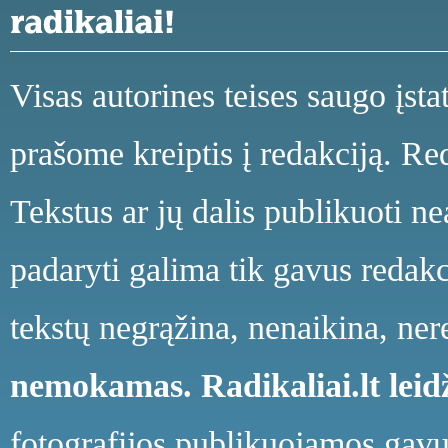
Visas autorines teises saugo įst
prašome kreiptis į redakciją. Red
Tekstus ar jų dalis publikuoti n
padaryti galima tik gavus redakci
tekstų negrąžina, nenaikina, ne
nemokamas.
Radikaliai.lt le
fotografijos publikuojamos gavu