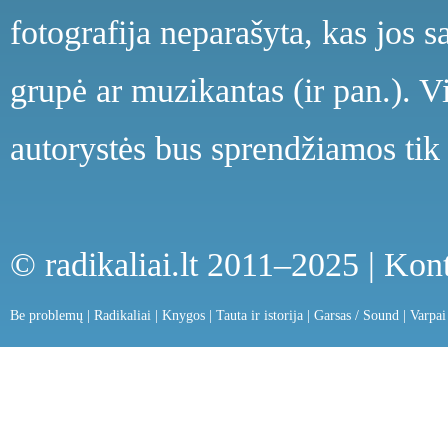
fotografija neparašyta, kas jos s
grupė ar muzikantas (ir pan.). V
autorystės bus sprendžiamos tik 
© radikaliai.lt 2011–2025 |
Kont
Be problemų
|
Radikaliai
|
Knygos
|
Tauta ir istorija
|
Garsas / Sound
|
Varpai