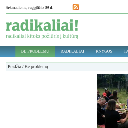
Sekmadienis, rugpjūčio 09 d.
BE PROBLEMŲ
RADIKALIAI
KNYGOS
TA
Pradžia
/
Be problemų