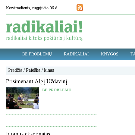
Ketvirtadienis, rugpjūčio 06 d.
BE PROBLEMŲ
RADIKALIAI
KNYGOS
TA
Pradžia
/ Paieška / kinas
Prisimenant Algį Uždavinį
BE PROBLEMŲ
Įdomus eksponatas