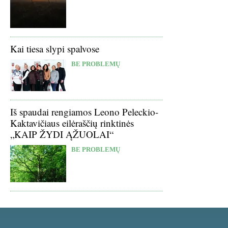
Kai tiesa slypi spalvose
BE PROBLEMŲ
Iš spaudai rengiamos Leono Peleckio-
Kaktavičiaus eilėraščių rinktinės
„KAIP ŽYDI ĄŽUOLAI“
BE PROBLEMŲ