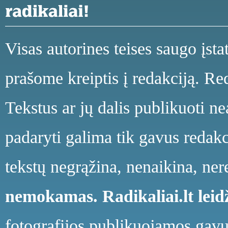
Visas autorines teises saugo įst
prašome kreiptis į redakciją. Red
Tekstus ar jų dalis publikuoti n
padaryti galima tik gavus redakci
tekstų negrąžina, nenaikina, ne
nemokamas.
Radikaliai.lt le
fotografijos publikuojamos gavu