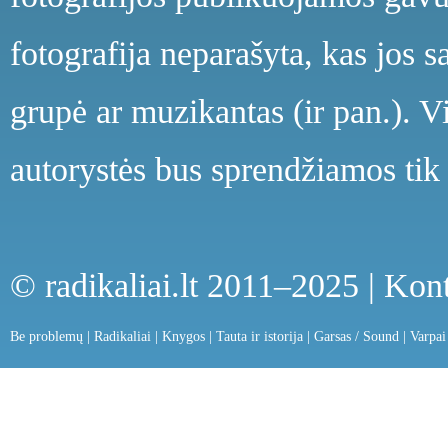
fotografija neparašyta, kas jos s
grupė ar muzikantas (ir pan.). V
autorystės bus sprendžiamos tik 
© radikaliai.lt 2011–2025 |
Kont
Be problemų
|
Radikaliai
|
Knygos
|
Tauta ir istorija
|
Garsas / Sound
|
Varpai