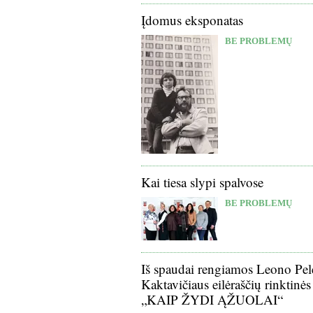
Įdomus eksponatas
BE PROBLEMŲ
Kai tiesa slypi spalvose
BE PROBLEMŲ
Iš spaudai rengiamos Leono Pel
Kaktavičiaus eilėraščių rinktinės
„KAIP ŽYDI ĄŽUOLAI“