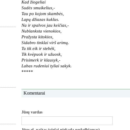
Kad žiogeliai
Sudės smuikelius,-
Tau po kojom skambės,
Lapų džiazas kuklus.
Na ir spalvos jau keičias,-
Nublanksta vienokios,
Pražysta kitokios,
Sidabro tinklai virš arimų.
Tu tik eik ir stebėk,
Tik kvėpuok ir užuosk,
Prisimerk ir klausyk,-
Labas rudeniui tyliai sakyk.
*****
Komentarai
Jūsų vardas
Jūsų el. paštas (viešai niekada neskelbiamas)