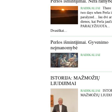
Perlos išmintijimai. Nėra ramyb
RADIKALIAI
There 
two days when Perla i
paralyzed... Jau dvi ar
dienos, kai Perla jauči
PARALYŽIUOTA...
Dvasiškai...
Perlos išmintijimai. Gyvenimo
neįmanomybė
RADIKALIAI
ISTORIJA: MAŽMOŽIŲ
LIUDIJIMAI
RADIKALIAI
ISTOR
MAŽMOŽIŲ LIUDIJ