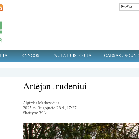
LIAI
KNYGOS
TAUTA IR ISTORIJA
GARSAS / SOUN
Artėjant rudeniui
Algirdas Markevičius
2025 m. Rugpjūčio 28 d., 17:37
Skaityta: 39 k.