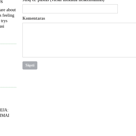
ės
are about
s feeling
Komentaras
 trys
asi
IJA:
IMAI