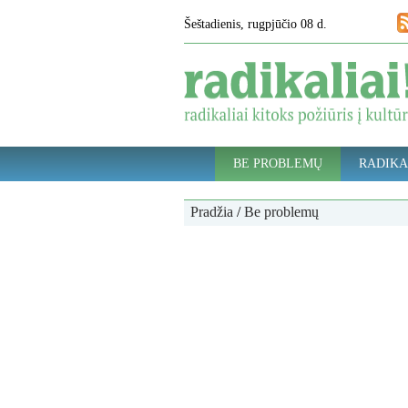
Šeštadienis, rugpjūčio 08 d.
BE PROBLEMŲ
RADIKA
Pradžia
/
Be problemų