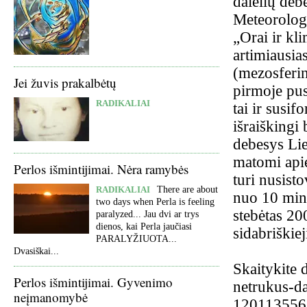
dalelių debe
Meteorologa
„Orai ir kli
artimiausia
(mezosferin
Jei žuvis prakalbėtų
pirmoje pus
RADIKALIAI
tai ir susi
išraiškingi 
debesys Lie
matomi apie
Perlos išmintijimai. Nėra ramybės
turi nusisto
RADIKALIAI
There are about
nuo 10 minu
two days when Perla is feeling
stebėtas 20
paralyzed... Jau dvi ar trys
dienos, kai Perla jaučiasi
sidabriškiej
PARALYŽIUOTA...
Dvasiškai...
Skaitykite 
Perlos išmintijimai. Gyvenimo
netrukus-da
neįmanomybė
120113556