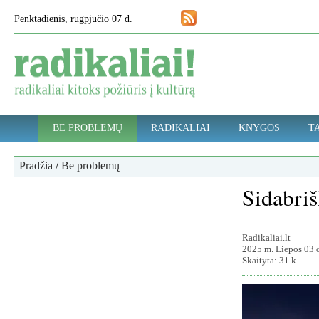
Penktadienis, rugpjūčio 07 d.
BE PROBLEMŲ
RADIKALIAI
KNYGOS
TA
Pradžia
/
Be problemų
Sidabriš
Radikaliai.lt
2025 m. Liepos 03 d
Skaityta: 31 k.