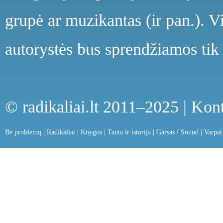
grupė ar muzikantas (ir pan.). V
autorystės bus sprendžiamos tik 
© radikaliai.lt 2011–2025 |
Kont
Be problemų
|
Radikaliai
|
Knygos
|
Tauta ir istorija
|
Garsas / Sound
|
Varpai