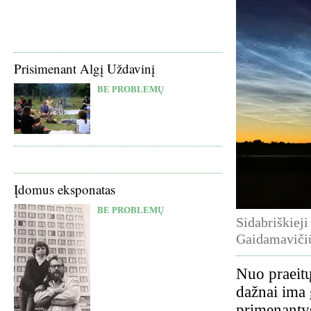
Prisimenant Algį Uždavinį
BE PROBLEMŲ
Įdomus eksponatas
BE PROBLEMŲ
Sidabriškieji
Gaidamavičiū
Nuo praeitų
dažnai ima g
primenantys