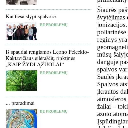
Šiaurės paš
Kai tiesa slypi spalvose
švytėjimas 
jonizacijos
BE PROBLEMŲ
poliarinėse
reginys yra 
geomagnetin
Iš spaudai rengiamos Leono Peleckio-
mūsų šalyje
Kaktavičiaus eilėraščių rinktinės
danguje pas
„KAIP ŽYDI ĄŽUOLAI“
spalvos var
BE PROBLEMŲ
Saulės įkra
Spalvos ats
įkrautos dal
atmosferos 
... praradimai
žaliai – to
BE PROBLEMŲ
azoto atoma
Įspūdingiau