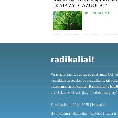
„KAIP ŽYDI ĄŽUOLAI“
BE PROBLEMŲ
Visas autorines teises saugo įstatymas. Dėl te
neatsiklausus redakcijos draudžiama, tai pada
autoriams nemokamas.
Radikaliai.lt lei
savininkas, vadinasi, jis yra kalbinama grupė
© radikaliai.lt 2011–2025 |
Kontaktai
Be problemų
|
Radikaliai
|
Knygos
|
Tauta ir 