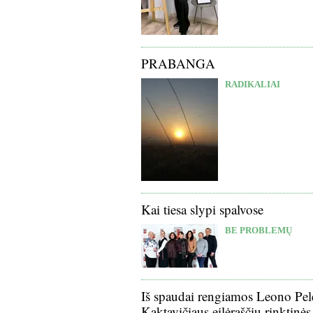
PRABANGA
RADIKALIAI
Kai tiesa slypi spalvose
BE PROBLEMŲ
Iš spaudai rengiamos Leono Pel
Kaktavičiaus eilėraščių rinktinės