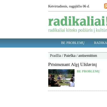
Ketvirtadienis, rugpjūčio 06 d.
BE PROBLEMŲ
RADIKA
Pradžia
/ Paieška / antisemitism
Prisimenant Algį Uždavinį
BE PROBLEMŲ