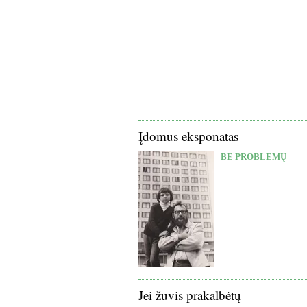
Įdomus eksponatas
BE PROBLEMŲ
Jei žuvis prakalbėtų