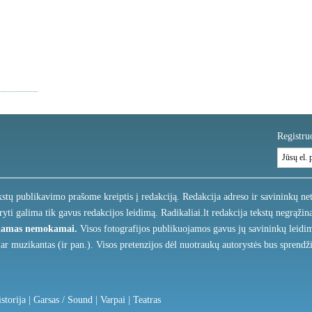
Registruo
kstų publikavimo prašome kreiptis į redakciją. Redakcija adreso ir savininkų net
ryti galima tik gavus redakcijos leidimą. Radikaliai.lt redakcija tekstų negrąži
džiamas nemokamai.
Visos fotografijos publikuojamos gavus jų savininkų leidimu
 ar muzikantas (ir pan.). Visos pretenzijos dėl nuotraukų autorystės bus sprendži
istorija
|
Garsas / Sound
|
Varpai
|
Teatras