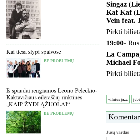
Singaz
(
Li
Kaf Kaf
(
L
Vein feat.
Pirkti biliet
19:00
- Rus
Kai tiesa slypi spalvose
La Campag
Michael F
BE PROBLEMŲ
Pirkti biliet
Iš spaudai rengiamos Leono Peleckio-
Kaktavičiaus eilėraščių rinktinės
vilnius jazz
jubi
„KAIP ŽYDI ĄŽUOLAI“
BE PROBLEMŲ
Komentar
Jūsų vardas