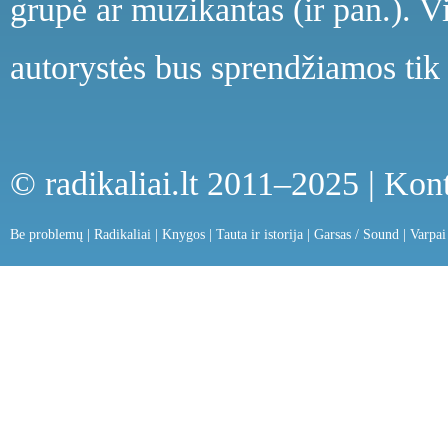
grupė ar muzikantas (ir pan.). V
autorystės bus sprendžiamos tik 
© radikaliai.lt 2011–2025 |
Kont
Be problemų
|
Radikaliai
|
Knygos
|
Tauta ir istorija
|
Garsas / Sound
|
Varpai