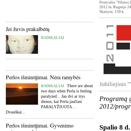
Festivalio "Vilnius J
2012 m. Rugsėjo 24
Skaityta: 159 k.
Jei žuvis prakalbėtų
RADIKALIAI
Perlos išmintijimai. Nėra ramybės
Jubiliejinis 
RADIKALIAI
There are about
two days when Perla is feeling
paralyzed... Jau dvi ar trys
Programą g
dienos, kai Perla jaučiasi
2012/progr
PARALYŽIUOTA...
Dvasiškai...
Perlos išmintijimai. Gyvenimo
Spalio 8 d.