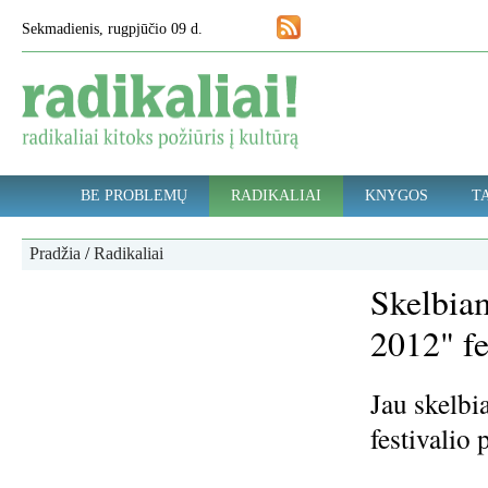
Sekmadienis, rugpjūčio 09 d.
BE PROBLEMŲ
RADIKALIAI
KNYGOS
TA
Pradžia
/
Radikaliai
Skelbiam
2012" fe
Jau skelbi
festivalio 