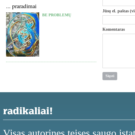
... praradimai
Jūsų el. paštas (v
BE PROBLEMŲ
Komentaras
Visas autorines teises saugo įst