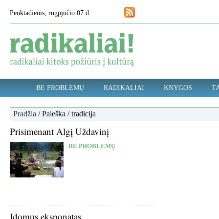
Penktadienis, rugpjūčio 07 d.
BE PROBLEMŲ
RADIKALIAI
KNYGOS
TA
Pradžia
/ Paieška / tradicija
Prisimenant Algį Uždavinį
BE PROBLEMŲ
Įdomus eksponatas