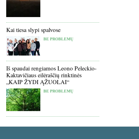
Kai tiesa slypi spalvose
BE PROBLEMŲ
Iš spaudai rengiamos Leono Peleckio-
Kaktavičiaus eilėraščių rinktinės
„KAIP ŽYDI ĄŽUOLAI“
BE PROBLEMŲ