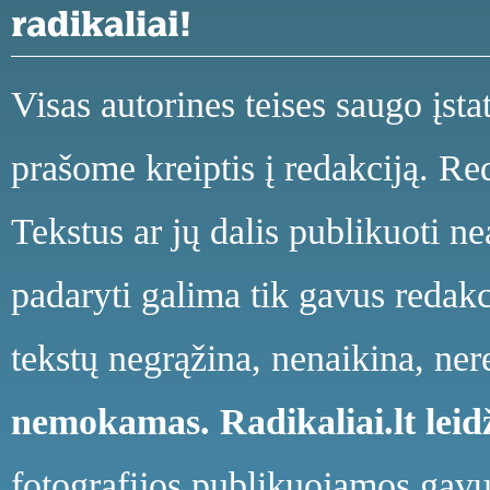
Visas autorines teises saugo įst
prašome kreiptis į redakciją. Red
Tekstus ar jų dalis publikuoti n
padaryti galima tik gavus redakci
tekstų negrąžina, nenaikina, ne
nemokamas.
Radikaliai.lt le
fotografijos publikuojamos gavu