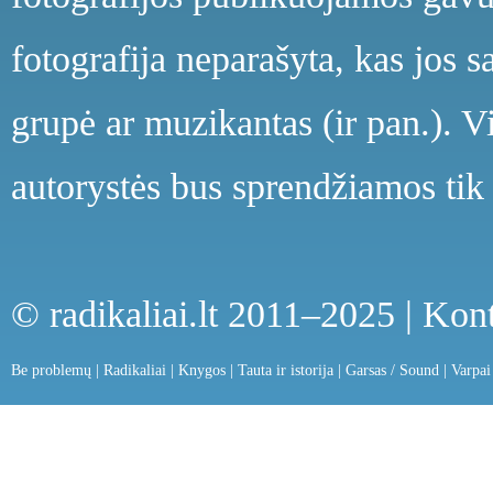
fotografija neparašyta, kas jos s
grupė ar muzikantas (ir pan.). V
autorystės bus sprendžiamos tik 
© radikaliai.lt 2011–2025 |
Kont
Be problemų
|
Radikaliai
|
Knygos
|
Tauta ir istorija
|
Garsas / Sound
|
Varpai