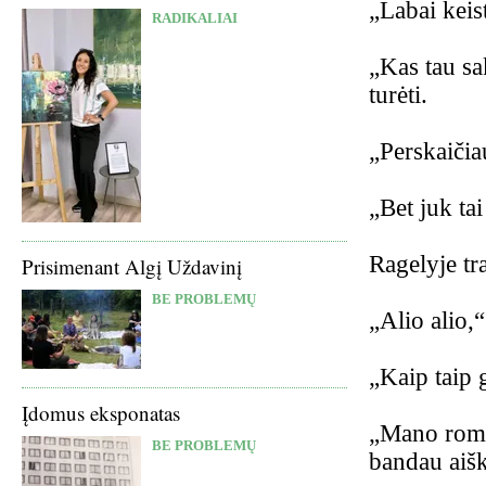
„Labai keist
RADIKALIAI
„Kas tau sa
turėti.
„Perskaičia
„Bet juk ta
Ragelyje tra
Prisimenant Algį Uždavinį
BE PROBLEMŲ
„Alio alio,“
„Kaip taip g
Įdomus eksponatas
„Mano roman
BE PROBLEMŲ
bandau aišk