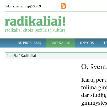
Sekmadienis, rugpjūčio 09 d.
BE PROBLEMŲ
RADIKALIAI
KNYGOS
TA
Pradžia
/
Radikaliai
O, švent
Kartą per 
tolima gim
dar studijų
giminystės