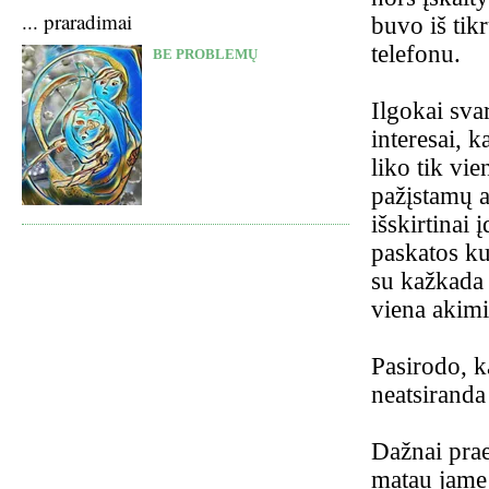
... praradimai
buvo iš tik
telefonu.
BE PROBLEMŲ
Ilgokai sva
interesai, k
liko tik vi
pažįstamų a
išskirtinai
paskatos ku
su kažkada 
viena akimi
Pasirodo, k
neatsiranda 
Dažnai prae
matau jame 