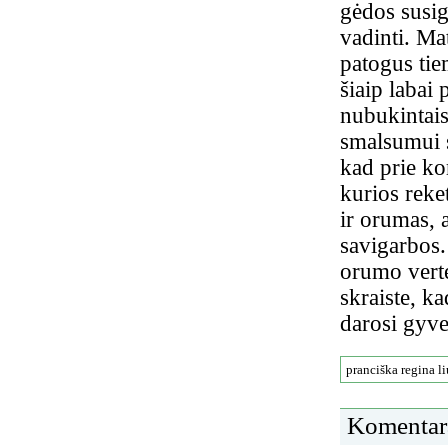
gėdos susigr
vadinti. Ma
patogus tiem
šiaip labai 
nubukintais
smalsumui s
kad prie ko
kurios reke
ir orumas, 
savigarbos.
orumo vertė
skraiste, k
darosi gyve
pranciška regina li
Komentar