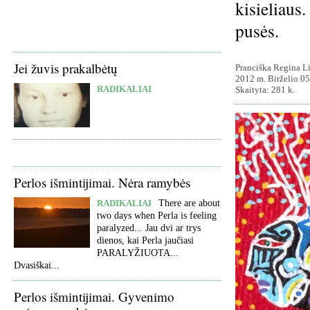
kisieliaus
pusės.
Jei žuvis prakalbėtų
Pranciška Regina Li
2012 m. Birželio 05
RADIKALIAI
Skaityta: 281 k.
Perlos išmintijimai. Nėra ramybės
RADIKALIAI
There are about
two days when Perla is feeling
paralyzed... Jau dvi ar trys
dienos, kai Perla jaučiasi
PARALYŽIUOTA...
Dvasiškai...
Perlos išmintijimai. Gyvenimo