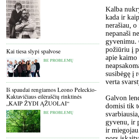
Kalba nukry
kada ir kai
nerašiau, o
nepanaši ne
gyvenimu. G
požiūriu į 
Kai tiesa slypi spalvose
apie kaimo 
BE PROBLEMŲ
neapsakomai
susibėgę į 
verta svarst
Iš spaudai rengiamos Leono Peleckio-
Kaktavičiaus eilėraščių rinktinės
Galvon lend
„KAIP ŽYDI ĄŽUOLAI“
domisi tik t
svarbiausia
BE PROBLEMŲ
gyvenu, ir 
ir miegojau
nors įskaity