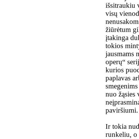
išsitraukiu
visų vienod
nenusakomai
žiūrėtum gi
įtakinga duk
tokios mint
jausmams ne
operų“ serij
kurios puod
paplavas ar
smegenims 
nuo žąsies 
neįprasmin
paviršiumi.
Ir tokia nu
runkeliu, o