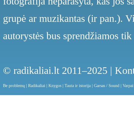
fotografija neparašyta, kas jos s
grupė ar muzikantas (ir pan.). V
autorystės bus sprendžiamos tik 
© radikaliai.lt 2011–2025 |
Kont
Be problemų
|
Radikaliai
|
Knygos
|
Tauta ir istorija
|
Garsas / Sound
|
Varpai