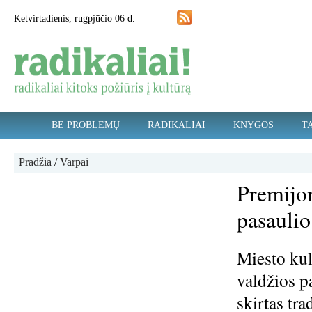
Ketvirtadienis, rugpjūčio 06 d.
BE PROBLEMŲ
RADIKALIAI
KNYGOS
TA
Pradžia
/
Varpai
Premijom
pasaulio
Miesto kul
valdžios p
skirtas tra