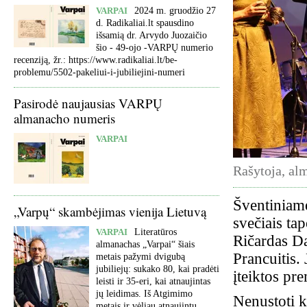
VARPAI
2024 m. gruodžio 27
d. Radikaliai.lt spausdino
išsamią dr. Arvydo Juozaičio
šio - 49-ojo -VARPŲ numerio
recenziją, žr.: https://www.radikaliai.lt/be-
problemu/5502-pakeliui-i-jubiliejini-numeri
Pasirodė naujausias VARPŲ
almanacho numeris
VARPAI
Rašytoja, al
Šventiniame
„Varpų“ skambėjimas vienija Lietuvą
svečiais ta
VARPAI
Literatūros
Ričardas Dai
almanachas „Varpai“ šiais
Prancuitis.
metais pažymi dvigubą
jubiliejų: sukako 80, kai pradėti
įteiktos pr
leisti ir 35-eri, kai atnaujintas
jų leidimas. Iš Atgimimo
Nenustoti ku
metais ir vėliau atnaujintų