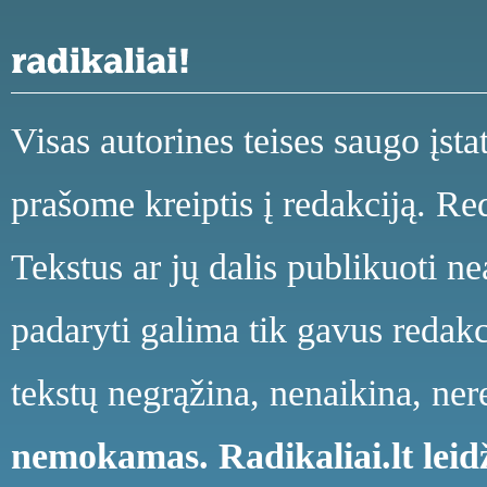
Visas autorines teises saugo įst
prašome kreiptis į redakciją. Red
Tekstus ar jų dalis publikuoti n
padaryti galima tik gavus redakci
tekstų negrąžina, nenaikina, ne
nemokamas.
Radikaliai.lt le