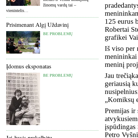
pradedantys
žinomų vardų tai –
vienintelis…
menininkam
125 eurus b
Prisimenant Algį Uždavinį
Robertai St
BE PROBLEMŲ
grafikei Va
Iš viso per
menininkai 
meninį proj
Įdomus eksponatas
Jau trečiąk
BE PROBLEMŲ
geriausią ku
nusipelnius
„Komiksų e
Premijas ir
atvykusiems
įspūdingas 
Petro Vyšni
Jei žuvis prakalbėtų