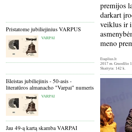
premijos l
darkart įr
veiklus ir 
Pristatome jubiliejinius VARPUS
asmenybėmi
VARPAI
meno premi
Etaplius.lt
2017 m. Gruodžio 1
Skaityta: 142 k.
Išleistas jubiliejinis - 50-asis -
literatūros almanacho "Varpai" numeris
VARPAI
Jau 49-ą kartą skamba VARPAI