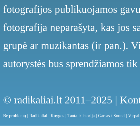
fotografijos publikuojamos gavu
fotografija neparašyta, kas jos s
grupė ar muzikantas (ir pan.). V
autorystės bus sprendžiamos tik 
© radikaliai.lt 2011–2025 |
Kont
Be problemų
|
Radikaliai
|
Knygos
|
Tauta ir istorija
|
Garsas / Sound
|
Varpai