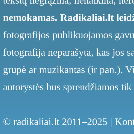
tekstų negrąžina, nenaikina, ne
nemokamas.
Radikaliai.lt le
fotografijos publikuojamos gavu
fotografija neparašyta, kas jos s
grupė ar muzikantas (ir pan.). V
autorystės bus sprendžiamos tik 
© radikaliai.lt 2011–2025 |
Kont