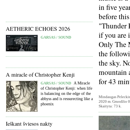
in five yea
before thi
"Thunder P
AETHERIC ECHOES 2026
if you are 
GARSAS / SOUND
Only The 
the follow
the sky. No
mountain a
A miracle of Christopher Kenji
for 43 min
GARSAS / SOUND
A Miracle
of Christopher Kenji: when life
is balancing on the edge of the
Mindaugas Pelecki
abbyss and is ressurecting like a
2020 m. Gruodžio 0
phoenix
Skaityta: 73 k.
Ieškant šviesos nakty