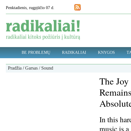
Penktadienis, rugpjūčio 07 d.
BE PROBLEMŲ
RADIKALIAI
KNYGOS
TA
Pradžia
/
Garsas / Sound
The Joy
Remains
Absolute
In this ha
music is a