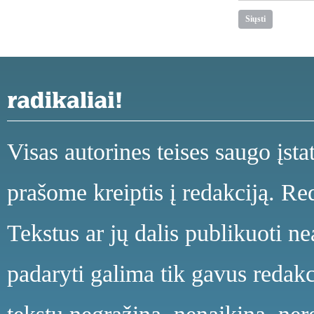
Visas autorines teises saugo įst
prašome kreiptis į redakciją. Red
Tekstus ar jų dalis publikuoti n
padaryti galima tik gavus redakci