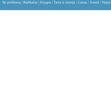
Be problemų
|
Radikaliai
|
Knygos
|
Tauta ir istorija
|
Garsas / Sound
|
Varpai