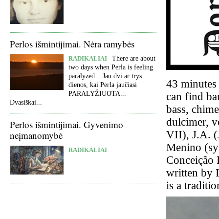
Perlos išmintijimai. Nėra ramybės
RADIKALIAI
There are about
two days when Perla is feeling
paralyzed... Jau dvi ar trys
43 minutes 
dienos, kai Perla jaučiasi
PARALYŽIUOTA...
can find ba
Dvasiškai...
bass, chimes
dulcimer, v
Perlos išmintijimai. Gyvenimo
VII), J.A. 
neįmanomybė
Menino (syn
RADIKALIAI
Conceição 
written by
is a tradit