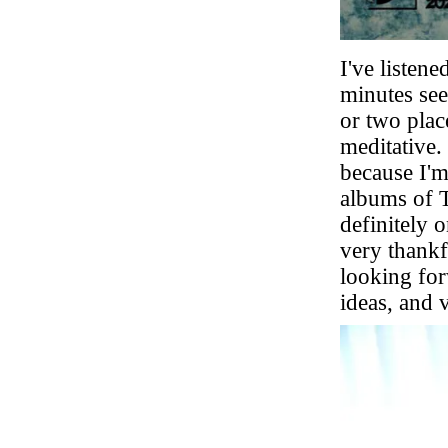
I've listen
minutes see
or two plac
meditative.
because I'm 
albums of T
definitely 
very thankf
looking fo
ideas, and 