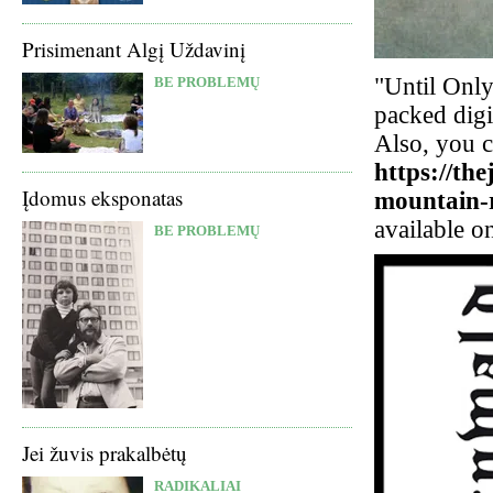
Prisimenant Algį Uždavinį
"Until Only
BE PROBLEMŲ
packed digi
Also, you c
https://th
Įdomus eksponatas
mountain-
available o
BE PROBLEMŲ
Jei žuvis prakalbėtų
RADIKALIAI