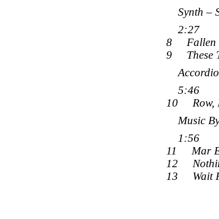
Synth – Sa
2:27
8 Fallen 
9 These T
Accordion 
5:46
10 Row, R
Music By 
1:56
11 Mar E
12 Nothin
13 Wait F