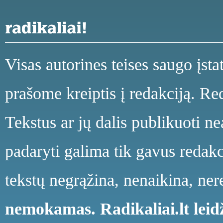
Visas autorines teises saugo įst
prašome kreiptis į redakciją. Red
Tekstus ar jų dalis publikuoti n
padaryti galima tik gavus redakci
tekstų negrąžina, nenaikina, ne
nemokamas.
Radikaliai.lt le