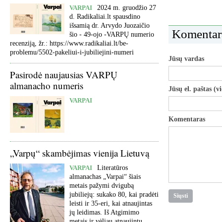
VARPAI
2024 m. gruodžio 27
d. Radikaliai.lt spausdino
išsamią dr. Arvydo Juozaičio
Komentar
šio - 49-ojo -VARPŲ numerio
recenziją, žr.: https://www.radikaliai.lt/be-
problemu/5502-pakeliui-i-jubiliejini-numeri
Jūsų vardas
Pasirodė naujausias VARPŲ
almanacho numeris
Jūsų el. paštas (v
VARPAI
Komentaras
„Varpų“ skambėjimas vienija Lietuvą
VARPAI
Literatūros
almanachas „Varpai“ šiais
metais pažymi dvigubą
jubiliejų: sukako 80, kai pradėti
leisti ir 35-eri, kai atnaujintas
jų leidimas. Iš Atgimimo
metais ir vėliau atnaujintų