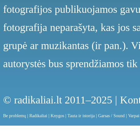
fotografijos publikuojamos gavu
fotografija neparašyta, kas jos s
grupė ar muzikantas (ir pan.). V
autorystės bus sprendžiamos tik 
© radikaliai.lt 2011–2025 |
Kont
Be problemų
|
Radikaliai
|
Knygos
|
Tauta ir istorija
|
Garsas / Sound
|
Varpai