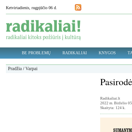
Ketvirtadienis, rugpjūčio 06 d.
BE PROBLEMŲ
RADIKALIAI
KNYGOS
TA
Pradžia
/
Varpai
Pasirod
Radikaliai.lt
2022 m. Birželio 05
Skaityta: 124 k.