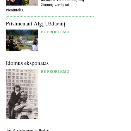
žinomų vardų tai –
vienintelis…
Prisimenant Algį Uždavinį
BE PROBLEMŲ
Įdomus eksponatas
BE PROBLEMŲ
Jei žuvis prakalbėtų