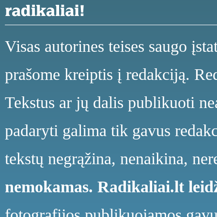
Visas autorines teises saugo įst
prašome kreiptis į redakciją. Red
Tekstus ar jų dalis publikuoti n
padaryti galima tik gavus redakci
tekstų negrąžina, nenaikina, ne
nemokamas.
Radikaliai.lt le
fotografijos publikuojamos gavu