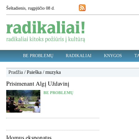
Šeštadienis, rugpjūčio 08 d.
BE PROBLEMŲ
RADIKALIAI
KNYGOS
TA
Pradžia
/ Paieška / muzyka
Prisimenant Algį Uždavinį
BE PROBLEMŲ
Įdomus eksponatas