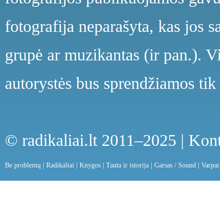
fotografija neparašyta, kas jos s
grupė ar muzikantas (ir pan.). V
autorystės bus sprendžiamos tik 
© radikaliai.lt 2011–2025 |
Kont
Be problemų
|
Radikaliai
|
Knygos
|
Tauta ir istorija
|
Garsas / Sound
|
Varpai