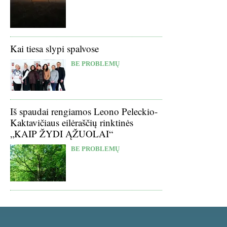
Kai tiesa slypi spalvose
BE PROBLEMŲ
Iš spaudai rengiamos Leono Peleckio-
Kaktavičiaus eilėraščių rinktinės
„KAIP ŽYDI ĄŽUOLAI“
BE PROBLEMŲ