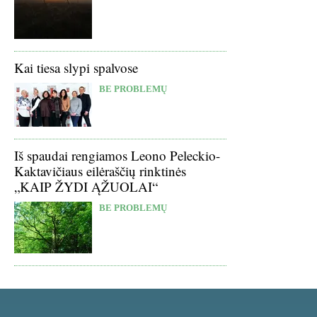
Kai tiesa slypi spalvose
BE PROBLEMŲ
Iš spaudai rengiamos Leono Peleckio-
Kaktavičiaus eilėraščių rinktinės
„KAIP ŽYDI ĄŽUOLAI“
BE PROBLEMŲ