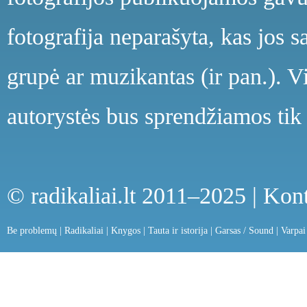
fotografija neparašyta, kas jos s
grupė ar muzikantas (ir pan.). V
autorystės bus sprendžiamos tik 
© radikaliai.lt 2011–2025 |
Kont
Be problemų
|
Radikaliai
|
Knygos
|
Tauta ir istorija
|
Garsas / Sound
|
Varpai