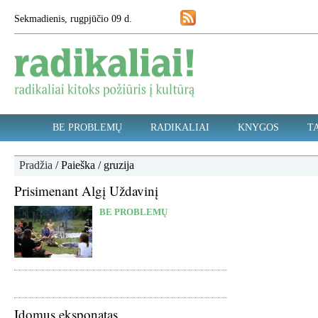
Sekmadienis, rugpjūčio 09 d.
BE PROBLEMŲ
RADIKALIAI
KNYGOS
TA
Pradžia
/ Paieška / gruzija
Prisimenant Algį Uždavinį
BE PROBLEMŲ
Įdomus eksponatas