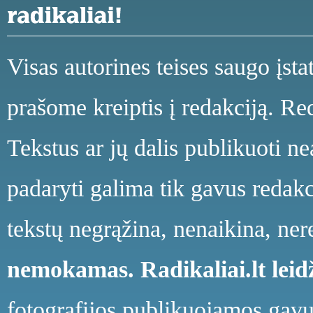
Visas autorines teises saugo įst
prašome kreiptis į redakciją. Red
Tekstus ar jų dalis publikuoti n
padaryti galima tik gavus redakci
tekstų negrąžina, nenaikina, ne
nemokamas.
Radikaliai.lt le
fotografijos publikuojamos gavu