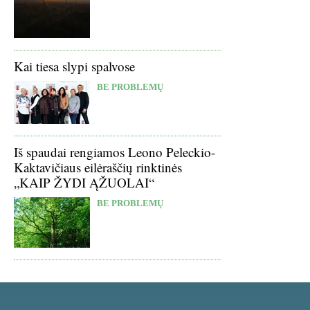
Kai tiesa slypi spalvose
BE PROBLEMŲ
Iš spaudai rengiamos Leono Peleckio-
Kaktavičiaus eilėraščių rinktinės
„KAIP ŽYDI ĄŽUOLAI“
BE PROBLEMŲ