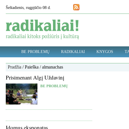
Šeštadienis, rugpjūčio 08 d.
BE PROBLEMŲ
RADIKALIAI
KNYGOS
TA
Pradžia
/ Paieška / almanachas
Prisimenant Algį Uždavinį
BE PROBLEMŲ
Įdomus eksponatas