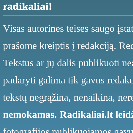
Visas autorines teises saugo įst
prašome kreiptis į redakciją. Red
Tekstus ar jų dalis publikuoti n
padaryti galima tik gavus redakci
tekstų negrąžina, nenaikina, ne
nemokamas.
Radikaliai.lt le
fotografijos publikuojamos gavu