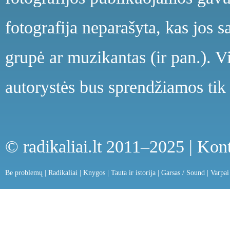
fotografija neparašyta, kas jos s
grupė ar muzikantas (ir pan.). V
autorystės bus sprendžiamos tik 
© radikaliai.lt 2011–2025 |
Kont
Be problemų
|
Radikaliai
|
Knygos
|
Tauta ir istorija
|
Garsas / Sound
|
Varpai