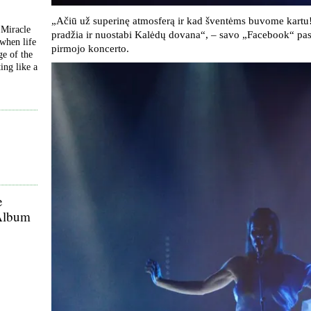
„Ačiū už superinę atmosferą ir kad šventėms buvome kartu! 
 Miracle
pradžia ir nuostabi Kalėdų dovana“, – savo „Facebook“ pask
 when life
pirmojo koncerto.
ge of the
ing like a
e
 Album