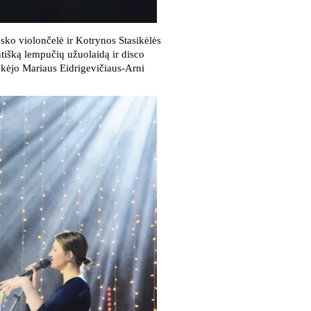
sko violončelė ir Kotrynos Stasikėlės
ntišką lempučių užuolaidą ir disco
šokėjo Mariaus Eidrigevičiaus-Arni