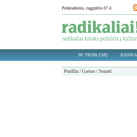
Penktadienis, rugpjūčio 07 d.
BE PROBLEMŲ
RADIKA
Pradžia
/
Garsas / Sound