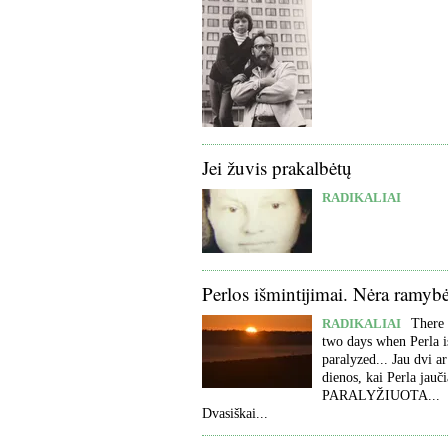
Jei žuvis prakalbėtų
RADIKALIAI
Perlos išmintijimai. Nėra ramyb
RADIKALIAI
There 
two days when Perla i
paralyzed... Jau dvi ar
dienos, kai Perla jauči
PARALYŽIUOTA...
Dvasiškai...