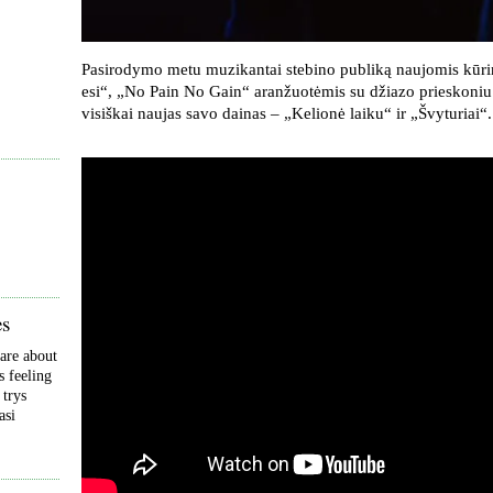
Pasirodymo metu muzikantai stebino publiką naujomis kūrini
esi“, „No Pain No Gain“ aranžuotėmis su džiazo prieskoniu.
visiškai naujas savo dainas – „Kelionė laiku“ ir „Švyturiai“.
ės
are about
s feeling
 trys
asi