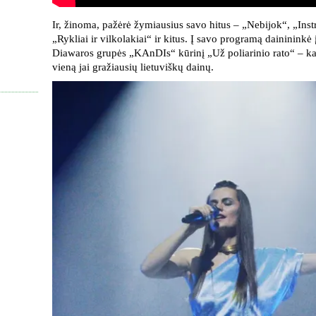
Ir, žinoma, pažėrė žymiausius savo hitus – „Nebijok“, „Ins
„Rykliai ir vilkolakiai“ ir kitus. Į savo programą daininink
Diawaros grupės „KAnDIs“ kūrinį „Už poliarinio rato“ – kai
vieną jai gražiausių lietuviškų dainų.