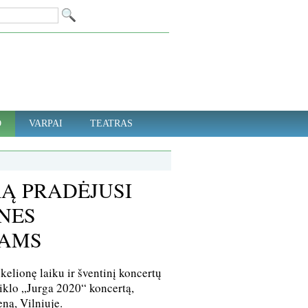
D
VARPAI
TEATRAS
Ą PRADĖJUSI
NES
JAMS
elionę laiku ir šventinį koncertų
ciklo „Jurga 2020“ koncertą,
eną, Vilniuje.