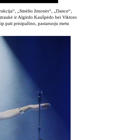
trukcija“, „Smėlio žmonės“, „Dance“,
ė įtraukė ir Algirdo Kaušpėdo bei Viktoro
p pati prisipažino, pastaruoju metu