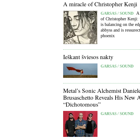
A miracle of Christopher Kenji
GARSAS / SOUND
A
of Christopher Kenji:
is balancing on the ed
abbyss and is ressurect
phoenix
Ieškant šviesos nakty
GARSAS / SOUND
Metal’s Sonic Alchemist Daniel
Brusaschetto Reveals His New
“Dichotomous”
GARSAS / SOUND