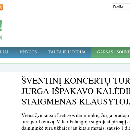
LIAI
KNYGOS
TAUTA IR ISTORIJA
GARSAS / SOUN
ŠVENTINĮ KONCERTŲ TUR
JURGA IŠPAKAVO KALĖDI
STAIGMENAS KLAUSYTO
Viena žymiausių Lietuvos dainininkių Jurga pradėjo k
turą per Lietuvą. Vakar Palangoje sugrojusi pirmąjį 
dainininkė turą užbaigs jau kitais metais, sausio 1 di