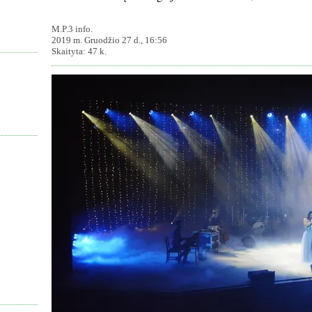
M.P.3 info.
2019 m. Gruodžio 27 d., 16:56
Skaityta: 47 k.