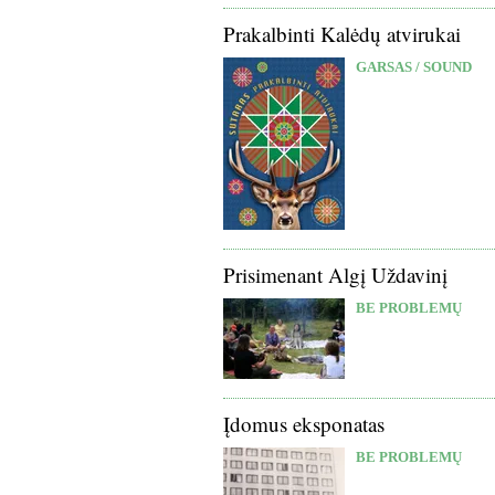
Prakalbinti Kalėdų atvirukai
GARSAS / SOUND
Prisimenant Algį Uždavinį
BE PROBLEMŲ
Įdomus eksponatas
BE PROBLEMŲ