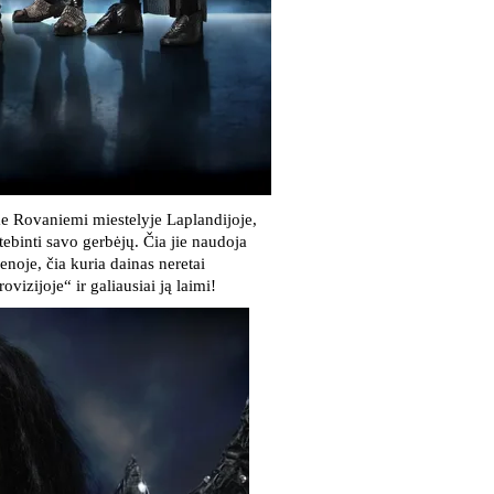
ame Rovaniemi miestelyje Laplandijoje,
tebinti savo gerbėjų. Čia jie naudoja
enoje, čia kuria dainas neretai
vizijoje“ ir galiausiai ją laimi!