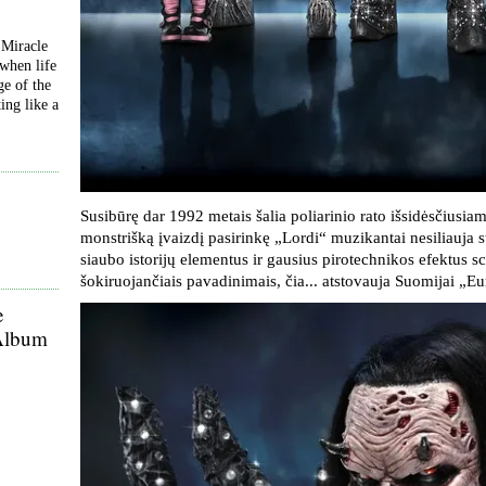
 Miracle
 when life
ge of the
ing like a
Susibūrę dar 1992 metais šalia poliarinio rato išsidėsčiusi
monstrišką įvaizdį pasirinkę „Lordi“ muzikantai nesiliauja s
siaubo istorijų elementus ir gausius pirotechnikos efektus sc
šokiruojančiais pavadinimais, čia... atstovauja Suomijai „Euro
e
 Album