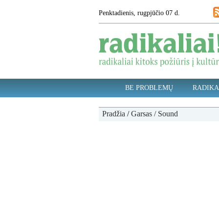
Penktadienis, rugpjūčio 07 d.
BE PROBLEMŲ
RADIKA
Pradžia
/
Garsas / Sound