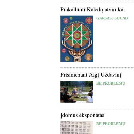
Prakalbinti Kalėdų atvirukai
GARSAS / SOUND
Prisimenant Algį Uždavinį
BE PROBLEMŲ
Įdomus eksponatas
BE PROBLEMŲ