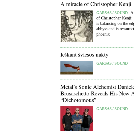
A miracle of Christopher Kenji
GARSAS / SOUND
A
of Christopher Kenji:
is balancing on the ed
abbyss and is ressurect
phoenix
Ieškant šviesos nakty
GARSAS / SOUND
Metal’s Sonic Alchemist Daniel
Brusaschetto Reveals His New
“Dichotomous”
GARSAS / SOUND