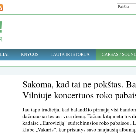
LIAI
KNYGOS
TAUTA IR ISTORIJA
GARSAS / SOUN
Sakoma, kad tai ne pokštas. Ba
Vilniuje koncertuos roko pab
Jau tapo tradicija, kad balandžio pirmąją visi bandom
dažniausiai tęsiasi visą dieną. Tačiau kitų metų tos 
kadaise „Euroviziją“ sudrebinusios roko pabaisos „L
klube „Vakaris“, kur pristatys savo naujausią albumą