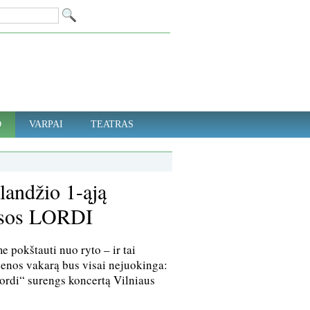
D
VARPAI
TEATRAS
landžio 1-ąją
aisos LORDI
e pokštauti nuo ryto – ir tai
dienos vakarą bus visai nejuokinga:
ordi“ surengs koncertą Vilniaus
.