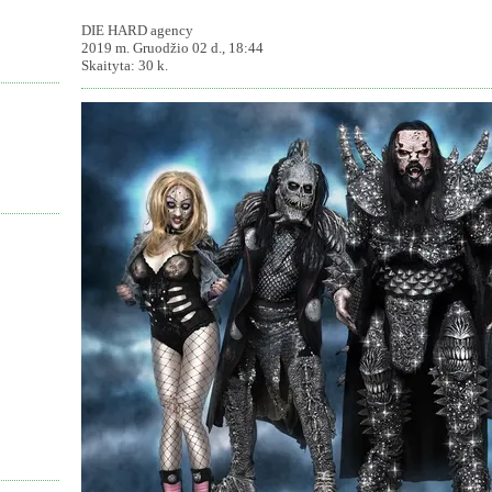
DIE HARD agency
2019 m. Gruodžio 02 d., 18:44
Skaityta: 30 k.