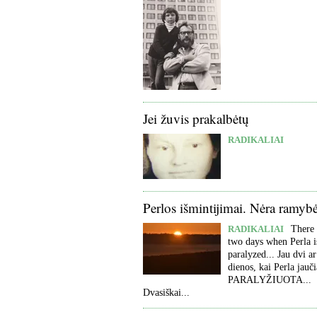
Jei žuvis prakalbėtų
RADIKALIAI
Perlos išmintijimai. Nėra ramyb
RADIKALIAI
There 
two days when Perla i
paralyzed... Jau dvi ar
dienos, kai Perla jauči
PARALYŽIUOTA...
Dvasiškai...