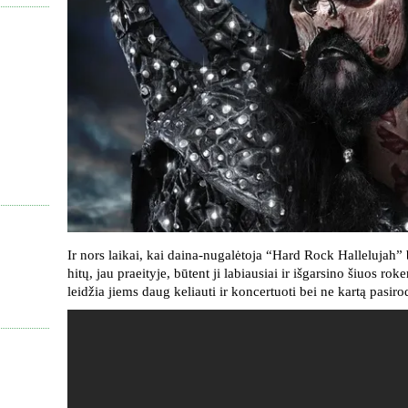
Ir nors laikai, kai daina-nugalėtoja “Hard Rock Hallelujah
hitų, jau praeityje, būtent ji labiausiai ir išgarsino šiuos rok
leidžia jiems daug keliauti ir koncertuoti bei ne kartą pasiro