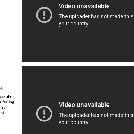
ės
are about
s feeling
 trys
asi