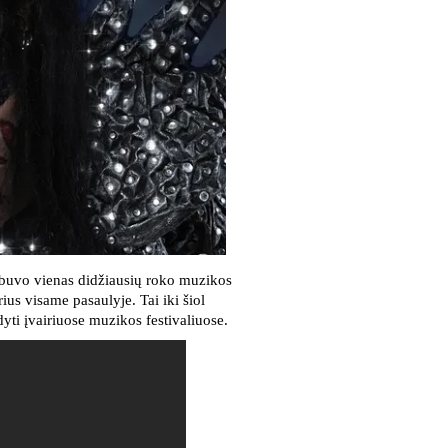
” buvo vienas didžiausių roko muzikos
erius visame pasaulyje. Tai iki šiol
dyti įvairiuose muzikos festivaliuose.