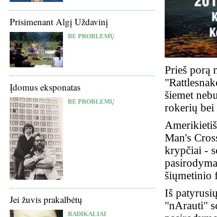
Prisimenant Algį Uždavinį
BE PROBLEMŲ
Prieš porą 
"Rattlesnak
Įdomus eksponatas
šiemet nebu
BE PROBLEMŲ
rokerių bei
Amerikietiš
Man's Cross
krypčiai - 
pasirodymai
šiųmetinio 
Iš patyrusi
Jei žuvis prakalbėtų
"nArauti" s
RADIKALIAI