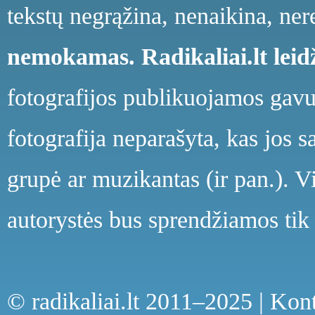
tekstų negrąžina, nenaikina, ne
nemokamas.
Radikaliai.lt le
fotografijos publikuojamos gavu
fotografija neparašyta, kas jos s
grupė ar muzikantas (ir pan.). V
autorystės bus sprendžiamos tik 
© radikaliai.lt 2011–2025 |
Kont