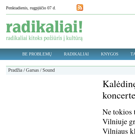
Penktadienis, rugpjūčio 07 d.
BE PROBLEMŲ
RADIKALIAI
KNYGOS
TA
Pradžia
/
Garsas / Sound
Kalėdinę
koncerte
Ne tokios 
Vilniuje gr
Vilniaus k