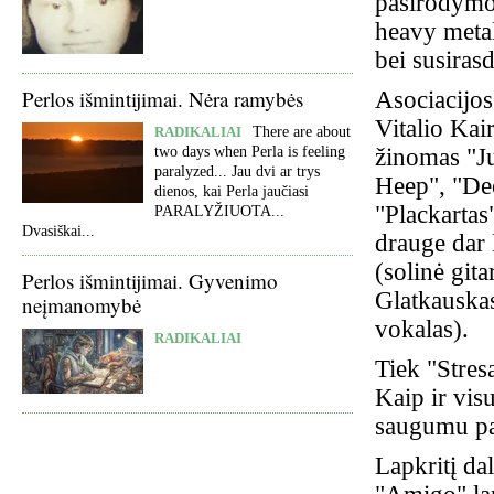
pasirodymo
heavy metal
bei susiras
Perlos išmintijimai. Nėra ramybės
Asociacijos
Vitalio Kai
RADIKALIAI
There are about
žinomas "Ju
two days when Perla is feeling
paralyzed... Jau dvi ar trys
Heep", "Dee
dienos, kai Perla jaučiasi
"Plackartas
PARALYŽIUOTA...
Dvasiškai...
drauge dar 
(solinė git
Perlos išmintijimai. Gyvenimo
Glatkauskas
neįmanomybė
vokalas).
RADIKALIAI
Tiek "Stres
Kaip ir vis
saugumu pas
Lapkritį da