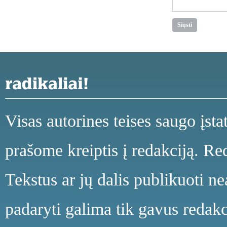
Visas autorines teises saugo įst
prašome kreiptis į redakciją. Red
Tekstus ar jų dalis publikuoti n
padaryti galima tik gavus redakci