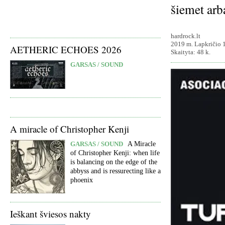
šiemet arb
hardrock.lt
2019 m. Lapkričio 1
AETHERIC ECHOES 2026
Skaityta: 48 k.
GARSAS / SOUND
A miracle of Christopher Kenji
GARSAS / SOUND
A Miracle
of Christopher Kenji: when life
is balancing on the edge of the
abbyss and is ressurecting like a
phoenix
Ieškant šviesos nakty