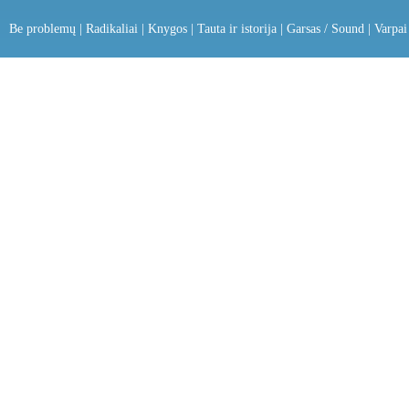
Be problemų
|
Radikaliai
|
Knygos
|
Tauta ir istorija
|
Garsas / Sound
|
Varpai