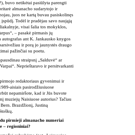
?), buvo netikėtai pasiūlyta parengti
pritarė almanacho sudarytojo ir
nojau, juos ne kartą buvau pasiskolinęs
 įspūdį. Todėl ir pradėjau savo naująją
iakalnyje, visai šalia tos mokyklos,
arpus“, – pasakė pirmasis jų
ja autografas ant K. Jankausko knygos
arsivežiau ir porą jo jaunystės draugo
imai pažinčiai su poetu.
šspausdinau straipsnį „Salduvė“ ar
Varpai“. Neprieštaravo ir persitvarkanti
 pirmojo redaktoriaus gyvenimui ir
 1989-aisiais pasirodžiusiuose
rbūt nepamiršote, kad ir Jūs buvote
rinį muziejų Naisiuose autorius? Tačiau
 Bern. Brazdžionį, Justiną
 Stoškų.
 du pirmieji almanacho numeriai
e – regioniniai?