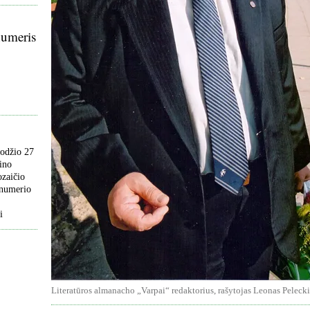
numeris
odžio 27
dino
ozaičio
 numerio
i
Li­te­ra­tū­ros al­ma­na­cho „Var­pai“ re­dak­to­riu­s, ra­šy­to­jas Leo­nas Pe­lec­k