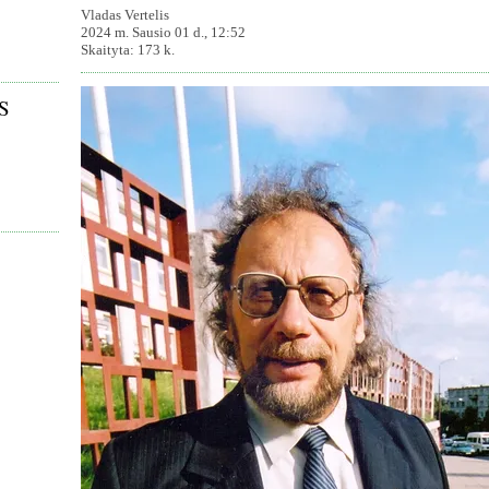
Vladas Vertelis
2024 m. Sausio 01 d., 12:52
Skaityta: 173 k.
US