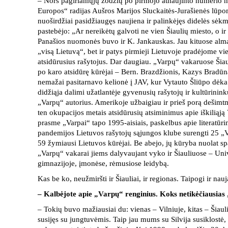
– Nors pagiriamųjų žodžių po pirmojo atnaujinto numerio 
Europos“ radijas Aušros Marijos Sluckaitės-Jurašienės lūpo
nuoširdžiai pasidžiaugęs naujiena ir palinkėjęs didelės sėkm
pastebėjo: „Ar nereikėtų galvoti ne vien Šiaulių miesto, o i
Panašios nuomonės buvo ir K. Jankauskas. Jau kituose alm
„visą Lietuvą“, bet ir patys pirmieji Lietuvoje pradėjome vien
atsidūrusius rašytojus. Dar daugiau. „Varpų“ vakaruose Šia
po karo atsidūrę kūrėjai – Bern. Brazdžionis, Kazys Bradūna
nemažai pasitarnavo kelionė į JAV, kur Vytauto Šliūpo dėka 
didžiąja dalimi užatlantėje gyvenusių rašytojų ir kultūrinin
„Varpų“ autorius. Amerikoje užbaigiau ir prieš porą dešimtm
ten okupacijos metais atsidūrusių atsiminimus apie iškiliąją
prasme „Varpai“ tapo 1995-aisiais, paskelbus apie literatūri
pandemijos Lietuvos rašytojų sąjungos klube surengti 25 „Va
59 žymiausi Lietuvos kūrėjai. Be abejo, jų kūryba nuolat s
„Varpų“ vakarai jiems dalyvaujant vyko ir Šiauliuose – Univ
gimnazijoje, įmonėse, rėmusiose leidybą.
Kas be ko, neužmiršti ir Šiauliai, ir regionas. Taipogi ir n
– Kalbėjote apie „Varpų“ renginius. Koks netikėčiausias
– Tokių buvo mažiausiai du: vienas – Vilniuje, kitas – Šiaul
susijęs su jungtuvėmis. Taip jau mums su Silvija susiklostė