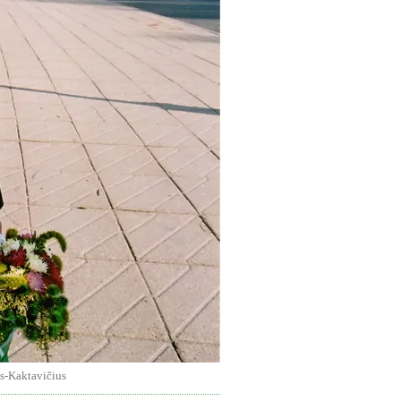
is-Kak­ta­vi­čiu­s