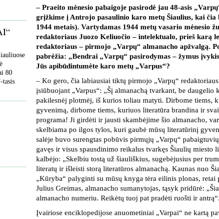
– Praeito mėnesio pabaigoje pasirodė jau 48-asis „Varp
grįžkime į Antrojo pasaulinio karo metų Šiaulius, kai čia 
1944 metais). Vartydamas 1944 metų vasario mėnesio žu
AI“
redaktoriaus Juozo Keliuočio – intelektualo, prieš karą 
redaktoriaus – pirmojo „Varpų“ almanacho apžvalgą. Po k
Šiauliuose
pabrėžia: „Bendrai „Varpų“ pasirodymas – žymus įvykis
ė
Jūs apibūdintumėte karo metų „Varpus“?
ai 80
– Ko gero, čia labiausiai tiktų pirmojo „Varpų“ redaktoriau
-tasis
įsiūbuojant „Varpus“: „Šį almanachą tvarkant, be daugelio k
pakilesnėj plotmėj, iš kurios toliau matyti. Dirbome tiems, k
gyvenimą, dirbome tiems, kuriuos literatūra brandina ir sva
programa! Ji girdėti ir jausti skambėjime šio almanacho, vard
skelbiama po ilgos tylos, kuri gaubė mūsų literatūrinį gyv
salėje buvo surengtas pobūvis pirmųjų „Varpų“ pabaigtuvių
gavęs ir visus spausdinimo reikalus tvarkęs Šiaulių miesto l
kalbėjo: „Skelbiu tostą už šiauliškius, sugebėjusius per tru
literatų ir išleisti storą literatūros almanachą. Kaunas nuo Š
„Kūryba“ palyginti su mūsų knyga tėra eilinis plonas, retai 
Julius Greimas, almanacho sumanytojas, tąsyk pridūrė: „Šiau
almanacho numeriu. Reikėtų tuoj pat pradėti ruošti ir antrą“
Įvairiose enciklopedijose anuometiniai „Varpai“ ne kartą pava