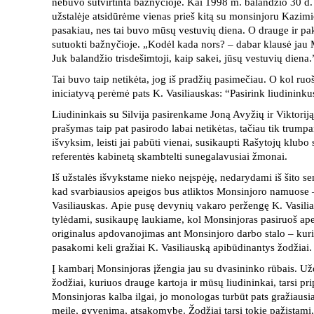
nebuvo sutvirtinta bažnyčioje. Kai 1998 m. balandžio 30 d. 
užstalėje atsidūrėme vienas prieš kitą su monsinjoru Kazimie
pasakiau, nes tai buvo mūsų vestuvių diena. O drauge ir pak
sutuokti bažnyčioje. „Kodėl kada nors? – dabar klausė jau 
Juk balandžio trisdešimtoji, kaip sakei, jūsų vestuvių diena.
Tai buvo taip netikėta, jog iš pradžių pasimečiau. O kol ruoš
iniciatyvą perėmė pats K. Vasiliauskas: “Pasirink liudininku
Liudininkais su Silvija pasirenkame Joną Avyžių ir Viktorij
prašymas taip pat pasirodo labai netikėtas, tačiau tik trump
išvyksim, leisti jai pabūti vienai, susikaupti Rašytojų klubo
referentės kabinetą skambtelti sunegalavusiai žmonai.
Iš užstalės išvykstame nieko neįspėję, nedarydami iš šito se
kad svarbiausios apeigos bus atliktos Monsinjoro namuose – 
Vasiliauskas. Apie pusę devynių vakaro peržengę K. Vasilia
tylėdami, susikaupę laukiame, kol Monsinjoras pasiruoš ap
originalus apdovanojimas ant Monsinjoro darbo stalo – kuria
pasakomi keli gražiai K. Vasiliauską apibūdinantys žodžiai.
Į kambarį Monsinjoras įžengia jau su dvasininko rūbais. U
žodžiai, kuriuos drauge kartoja ir mūsų liudininkai, tarsi p
Monsinjoras kalba ilgai, jo monologas turbūt pats gražiausias
meilę, gyvenimą, atsakomybę. Žodžiai tarsi tokie pažįstami,