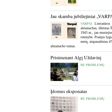
Jau skamba jubiliejiniai „VARP
VARPAI
Literatūros
almanachas, išleistas 
1943 m., jau muziejin
retenybė. Praėjus lygi
metų, atspausdintas 47
almanacho tomas.
Prisimenant Algį Uždavinį
BE PROBLEMŲ
Įdomus eksponatas
BE PROBLEMŲ