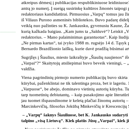
atkreipus dėmesį į publikacijas respublikiniuose leidiniuose
antrą jo numerį. Į sueigą susirinkę kultūros žmonės taipogi 
redaktoriaus kandidatūrai. Pirmuosius „Varpų“ tomus jau ži
iš Viliaus Purono asmeninės bibliotekos. Buvo padarę didelį
veiklą nuo pažinties su K. Jankausku, gyvenusiu Kaune, Žal
kurią kažkada baigiau. „Kam jums ta „Salduvė“? Leiskit „V
redaktorius. – Mano palaiminimas garantuotas“. Kaip liudi
„Ne pirmas kartas“, tai įvyko 1988 m. rugsėjo 14 d. Tąsyk p
Bernardo Brazdžionio laiškų, kurie davė pradžią būsimai art
Sugrįžęs į Šiaulius, miesto laikraštyje „Šiaulių naujienos“ i
„Varpai“?“ Skaitytojų atsiliepimai buvo beveik vieningi, – „
valdžia.
Viena pagrindinių pirmojo numerio publikacijų buvo skirta
kūrybai, paženklintai ne tik talentinga proza, bet ir lageriu.
„Varpuose“, be abejo, dominavo vietinių autorių kūryba. Tu
tarp tuometinių debiutantų, – kaip pasakojimo apie literatū
jau tuomet išspausdinome ir keletą plačiai žinomų autorių –
Marcinkevičių, filosofus Jokūbą Minkevičių ir Krescencijų
– „Varpų“ šaknys Šiauliuose, bet K. Jankausko sudaryti
talpino „visą Lietuvą“. Kiek platūs Jūsų „Varpai“, kiek ji