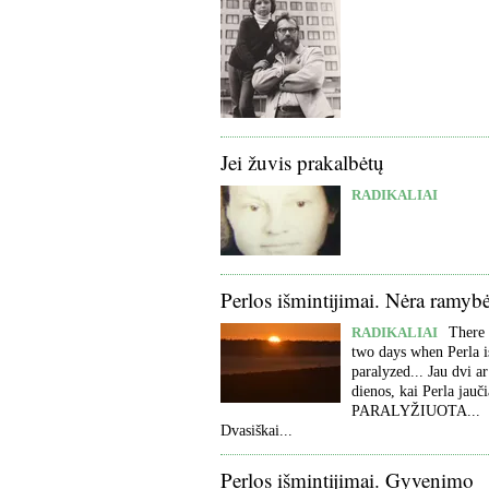
Jei žuvis prakalbėtų
RADIKALIAI
Perlos išmintijimai. Nėra ramyb
RADIKALIAI
There 
two days when Perla i
paralyzed... Jau dvi ar
dienos, kai Perla jauči
PARALYŽIUOTA...
Dvasiškai...
Perlos išmintijimai. Gyvenimo