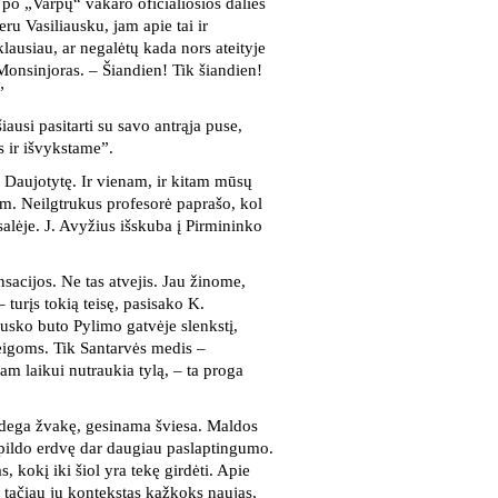
po „Varpų“ vakaro oficialiosios dalies
ru Vasiliausku, jam apie tai ir
lausiau, ar negalėtų kada nors ateityje
Monsinjoras. – Šiandien! Tik šiandien!
”
iausi pasitarti su savo antrąja puse,
s ir išvykstame”.
ą Daujotytę. Ir vienam, ir kitam mūsų
am. Neilgtrukus profesorė paprašo, kol
 salėje. J. Avyžius išskuba į Pirmininko
nsacijos. Ne tas atvejis. Jau žinome,
turįs tokią teisę, pasisako K.
usko buto Pylimo gatvėje slenkstį,
eigoms. Tik Santarvės medis –
m laikui nutraukia tylą, – ta proga
ždega žvakę, gesinama šviesa. Maldos
ripildo erdvę dar daugiau paslaptingumo.
, kokį iki šiol yra tekę girdėti. Apie
 tačiau jų kontekstas kažkoks naujas,