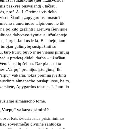
nemažai sulaukėme (net „Laisvosios
mis paskyrė pusvalandį), tačiau,
ės, prof. A. J. Greimas vis dėlto
r visos Šiaulių „apygardos“ mastu?“
anacho numeriuose talpinome ne tik
ą po kito grąžinti į Lietuvą išeivijoje
uliuose dalyvavo žymiausi užatlantėje
s, Jurgis Jankus ir kt. Be abejo, tam
turėjau galimybę susipažinti su
kų, tarp kurių buvo ir ne vienas pirmųjų
ečių pradėtą didelį darbą – užrašiau
 Venclauskių šeimą. Dar platesni ta
nės „Varpų“ premijos įsteigimą. Iki
rpų“ vakarai, tokia premija įvertinti
pausdinta almanacho puslapiuose, be to,
ersitete, Apygardos teisme, J. Janonio
aujausiame almanacho tome.
 „Varpų“ vakaras įsiminė?
iuose. Pats šviesiausias prisiminimas
, kad sovietmečiu civilinė santuoka