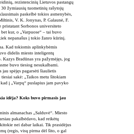
leidinių, rezistencinių Lietuvos pastangų
i 30 žymiausių tuometinių rašytojų
os klausimais paskelbė tokios asmenybės,
Miltinis, V. K. Jonynas, P. Galaunė, F.
e pristatant Sorbonos universiteto
 bet kur, o „Varpuose“ – tai buvo
kiek nepanašus į tokio žanro kūrinį.
ina. Kad tokiomis aplinkybėmis
uvo didelis miesto inteligentų
jo. Kazys Bradūnas yra pažymėjęs, jog
asme buvo tiesiog nesukalbami.
 jau spėjęs pagarsėti šiaulietis
, tiesiai sakė: „Taikos metu šitokiam
i, kad į „Varpų“ puslapius jam pavyko
kia idėja? Koks buvo pirmasis jau
omeninis almanachas „Salduvė“. Miesto
 garsiau pakalbėdavo, kad reikėtų
kitokie nei dabar laikai. Tik prasidėjus
ų (regis, visų pirma dėl šito, o gal