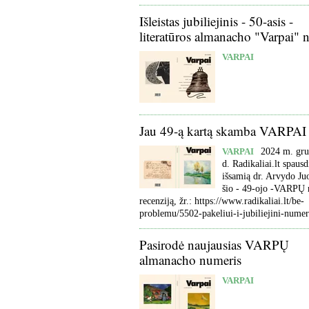
Išleistas jubiliejinis - 50-asis -
literatūros almanacho "Varpai" 
VARPAI
Jau 49-ą kartą skamba VARPAI
VARPAI
2024 m. gru
d. Radikaliai.lt spaus
išsamią dr. Arvydo Ju
šio - 49-ojo -VARPŲ
recenziją, žr.: https://www.radikaliai.lt/be-
problemu/5502-pakeliui-i-jubiliejini-numer
Pasirodė naujausias VARPŲ
almanacho numeris
VARPAI