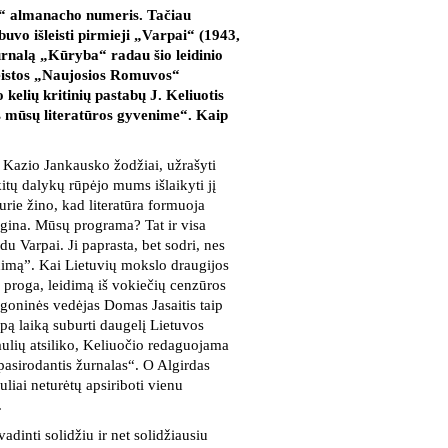
ų“ almanacho numeris. Tačiau
buvo išleisti pirmieji „Varpai“ (1943,
rnalą „Kūryba“ radau šio leidinio
leistos „Naujosios Romuvos“
elių kritinių pastabų J. Keliuotis
 mūsų literatūros gyvenime“. Kaip
s Kazio Jankausko žodžiai, užrašyti
itų dalykų rūpėjo mums išlaikyti jį
urie žino, kad literatūra formuoja
igina. Mūsų programa? Tat ir visa
u Varpai. Ji paprasta, bet sodri, nes
enimą”. Kai Lietuvių mokslo draugijos
 proga, leidimą iš vokiečių cenzūros
igoninės vedėjas Domas Jasaitis taip
mpą laiką suburti daugelį Lietuvos
iaulių atsiliko, Keliuočio redaguojama
pasirodantis žurnalas“. O Algirdas
liai neturėtų apsiriboti vienu
.
dinti solidžiu ir net solidžiausiu