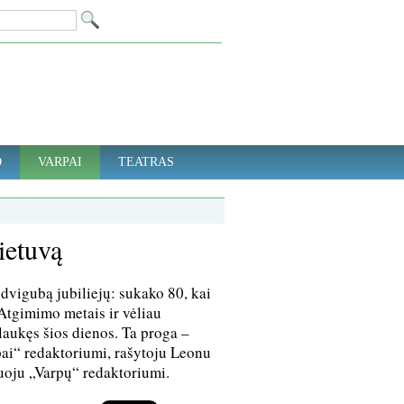
D
VARPAI
TEATRAS
ietuvą
dvigubą jubiliejų: sukako 80, kai
š Atgimimo metais ir vėliau
ulaukęs šios dienos. Ta proga –
pai“ redaktoriumi, rašytoju Leonu
uoju „Varpų“ redaktoriumi.