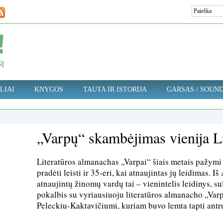
LIAI
KNYGOS
TAUTA IR ISTORIJA
GARSAS / SOUN
„Varpų“ skambėjimas vienija L
Literatūros almanachas „Varpai“ šiais metais pažymi 
pradėti leisti ir 35-eri, kai atnaujintas jų leidimas. I
atnaujintų žinomų vardų tai – vienintelis leidinys, s
pokalbis su vyriausiuoju literatūros almanacho „Var
Peleckiu-Kaktavičiumi, kuriam buvo lemta tapti antr