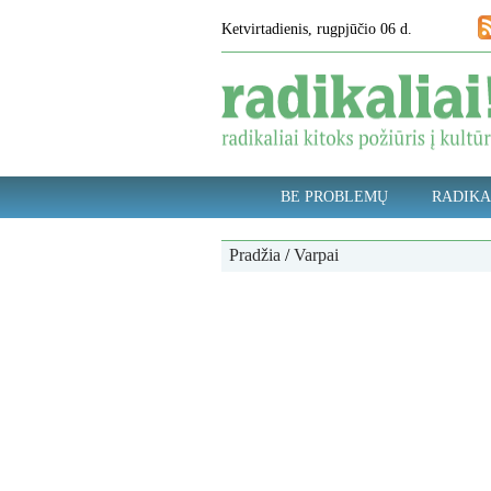
Ketvirtadienis, rugpjūčio 06 d.
BE PROBLEMŲ
RADIKA
Pradžia
/
Varpai