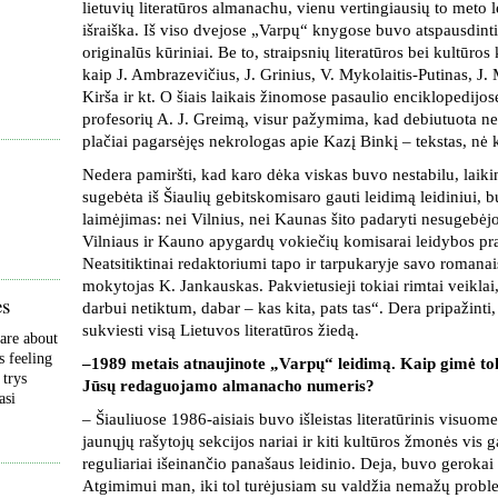
lietuvių literatūros almanachu, vienu vertingiausių to meto 
išraiška. Iš viso dvejose „Varpų“ knygose buvo atspausdint
originalūs kūriniai. Be to, straipsnių literatūros bei kultūr
kaip J. Ambrazevičius, J. Grinius, V. Mykolaitis-Putinas, J. 
Kirša ir kt. O šiais laikais žinomose pasaulio enciklopedijos
profesorių A. J. Greimą, visur pažymima, kad debiutuota ne
plačiai pagarsėjęs nekrologas apie Kazį Binkį – tekstas, nė 
Nedera pamiršti, kad karo dėka viskas buvo nestabilu, laik
sugebėta iš Šiaulių gebitskomisaro gauti leidimą leidiniui, b
laimėjimas: nei Vilnius, nei Kaunas šito padaryti nesugebė
Vilniaus ir Kauno apygardų vokiečių komisarai leidybos pr
Neatsitiktinai redaktoriumi tapo ir tarpukaryje savo romanais
mokytojas K. Jankauskas. Pakvietusieji tokiai rimtai veiklai
ės
darbui netiktum, dabar – kas kita, pats tas“. Dera pripažint
sukviesti visą Lietuvos literatūros žiedą.
are about
s feeling
–1989 metais atnaujinote „Varpų“ leidimą. Kaip gimė to
 trys
Jūsų redaguojamo almanacho numeris?
asi
– Šiauliuose 1986-aisiais buvo išleistas literatūrinis visu
jaunųjų rašytojų sekcijos nariai ir kiti kultūros žmonės vis
reguliariai išeinančio panašaus leidinio. Deja, buvo gerokai 
Atgimimui man, iki tol turėjusiam su valdžia nemažų problem