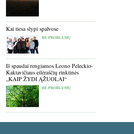
Kai tiesa slypi spalvose
BE PROBLEMŲ
Iš spaudai rengiamos Leono Peleckio-
Kaktavičiaus eilėraščių rinktinės
„KAIP ŽYDI ĄŽUOLAI“
BE PROBLEMŲ