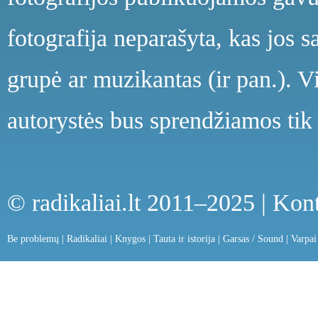
fotografija neparašyta, kas jos s
grupė ar muzikantas (ir pan.). V
autorystės bus sprendžiamos tik 
© radikaliai.lt 2011–2025 |
Kont
Be problemų
|
Radikaliai
|
Knygos
|
Tauta ir istorija
|
Garsas / Sound
|
Varpai