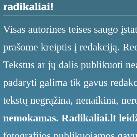
Visas autorines teises saugo įst
prašome kreiptis į redakciją. Red
Tekstus ar jų dalis publikuoti n
padaryti galima tik gavus redakci
tekstų negrąžina, nenaikina, ne
nemokamas.
Radikaliai.lt le
fotografijos publikuojamos gavu