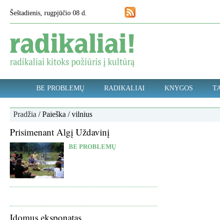
Šeštadienis, rugpjūčio 08 d.
BE PROBLEMŲ
RADIKALIAI
KNYGOS
TA
Pradžia
/ Paieška / vilnius
Prisimenant Algį Uždavinį
BE PROBLEMŲ
Įdomus eksponatas