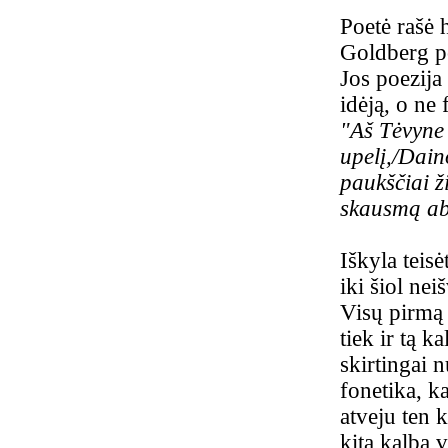
Poetė rašė 
Goldberg po
Jos poezija
idėją, o ne
"Aš Tėvyne 
upelį,/Daino
paukščiai ž
skausmą ab
Iškyla teisė
iki šiol nei
Visų pirmą 
tiek ir tą k
skirtingai 
fonetika, k
atveju ten 
kita kalba 