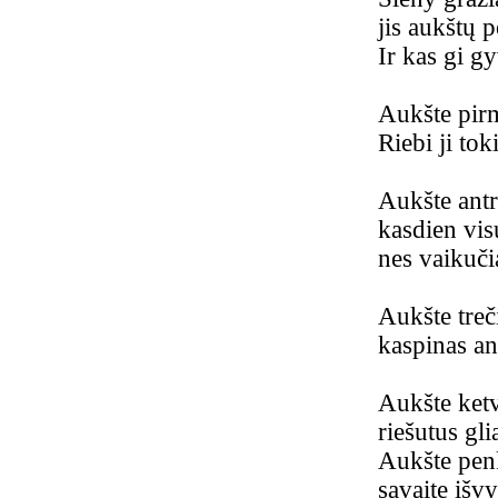
jis aukštų 
Ir kas gi g
Aukšte pirm
Riebi ji tok
Aukšte antr
kasdien vis
nes vaikučia
Aukšte treč
kaspinas an
Aukšte ketv
riešutus gl
Aukšte pen
savaitę išv