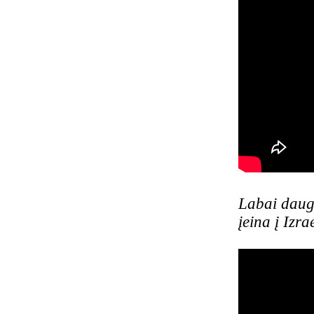
Labai daug 
įeina į Izr