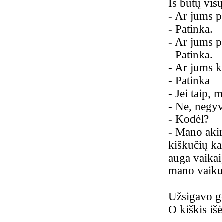
Iš butų visų
-
Ar jums p
-
Patinka.
-
Ar jums pa
-
Patinka.
-
Ar jums ko
-
Patinka
-
Jei taip, 
-
Ne, negyv
-
Kodėl?
-
Mano akim
kiškučių ka
auga vaikai,
mano vaiku
Užsigavo g
O kiškis išė