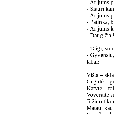
-
Ar jums p
-
Siauri kam
-
Ar jums pa
-
Patinka, b
-
Ar jums ko
-
Daug čia 
-
Taigi, su
-
Gyvensiu,
labai:
Višta – skia
Gegutė – gr
Katytė – tok
Voveraitė s
Ji žino tikr
Matau, kad