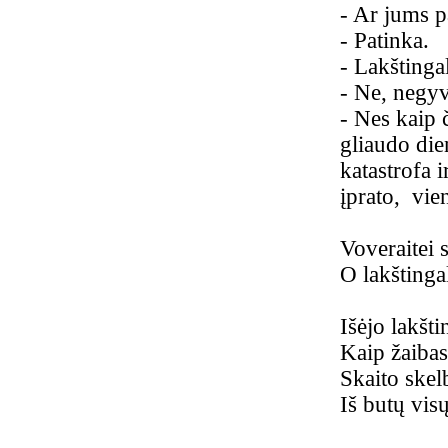
-
Ar jums pa
-
Patinka.
-
Lakštinga
-
Ne, negyv
-
Nes kaip č
gliaudo die
katastrofa 
įprato, vie
Voveraitei 
O lakštinga
Išėjo lakšti
Kaip žaibas 
Skaito skelb
Iš butų visų