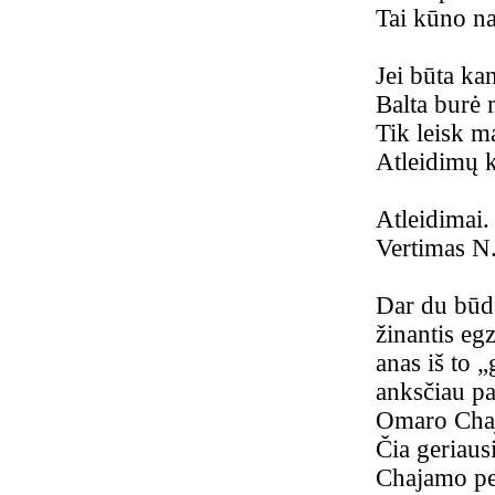
Tai kūno na
Jei būta ka
Balta burė 
Tik leisk man
Atleidimų k
Atleidimai.
Vertimas N
Dar du būda
žinantis eg
anas iš to 
anksčiau pa
Omaro Chaja
Čia geriaus
Chajamo per