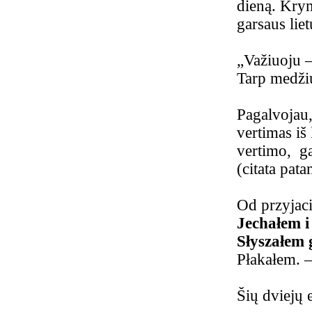
dieną. Krym
garsaus lie
„Važiuoju –
Tarp medžių
Pagalvojau, 
vertimas iš 
vertimo, ga
(citata pata
Od przyjaci
Jechałem i
Słyszałem 
Płakałem. 
Šių dviejų 