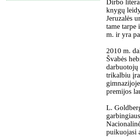
Dirbo liter
knygų leidy
Jeruzalės un
tame tarpe 
m. ir yra pa
2010 m. dal
Švabės hebr
darbuotojų 
trikalbiu į
gimnazijoje
premijos l
L. Goldberg
garbingiaus
Nacionalin
puikuojasi 