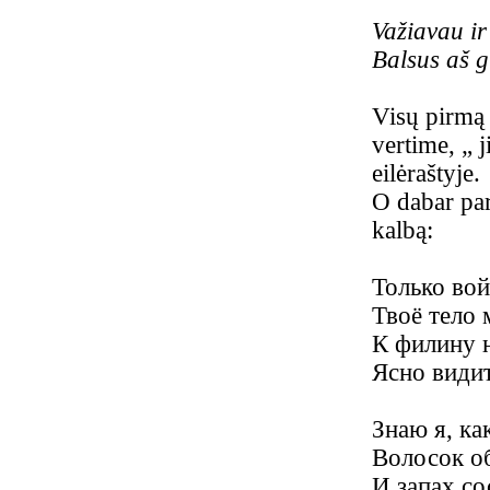
Važiavau ir
Balsus aš g
Visų pirmą 
vertime, „ 
eilėraštyje.
O dabar par
kalbą:
Только вой
Твоё тело 
К филину н
Ясно видит
Знаю я, ка
Волосок о
И запах со