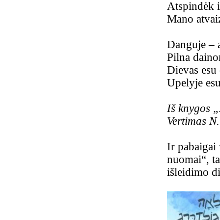
Atspindėk i
Mano atvai
Danguje – a
Pilna daino
Dievas esu
Upelyje esu
Iš knygos 
Vertimas N
Ir pabaigai
nuomai“, ta
išleidimo d