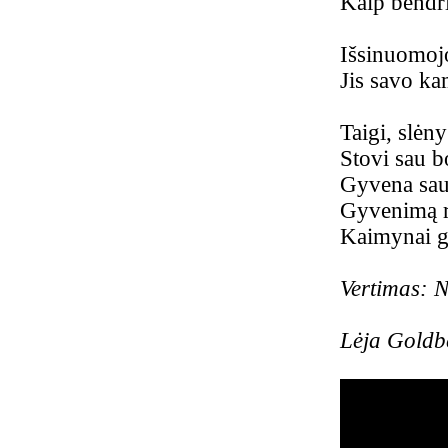
Kaip bendri
Išsinuomojo
Jis savo ka
Taigi, slėn
Stovi sau b
Gyvena sau 
Gyvenimą 
Kaimynai g
Vertimas: 
Lėja Goldbe