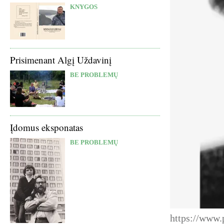
KNYGOS
Prisimenant Algį Uždavinį
BE PROBLEMŲ
Įdomus eksponatas
BE PROBLEMŲ
https://www