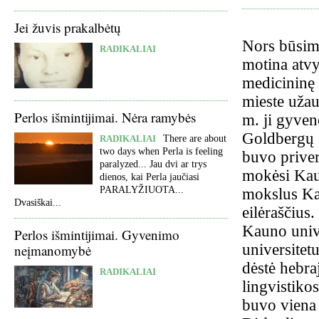
Jei žuvis prakalbėtų
Nors būsim
RADIKALIAI
motina atvy
medicininę 
mieste uža
Perlos išmintijimai. Nėra ramybės
m. ji gyve
Goldbergų š
RADIKALIAI
There are about
two days when Perla is feeling
buvo priver
paralyzed... Jau dvi ar trys
mokėsi Kau
dienos, kai Perla jaučiasi
PARALYŽIUOTA...
mokslus Ka
Dvasiškai...
eilėraščius
Kauno unive
Perlos išmintijimai. Gyvenimo
universitet
neįmanomybė
dėstė hebra
RADIKALIAI
lingvistiko
buvo viena 