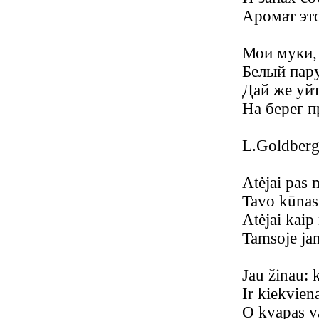
Аромат это
Мои муки, 
Белый пару
Дай же уйт
На берег п
L.Goldberg 
Atėjai pas 
Tavo kūnas 
Atėjai kaip
Tamsoje jam
Jau žinau: 
Ir kiekvien
O kvapas va