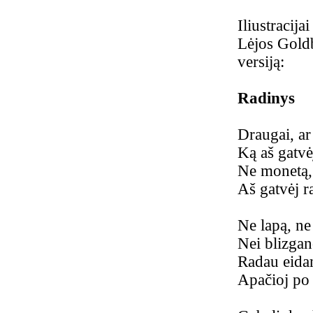
Iliustracija
Lėjos Goldbe
versiją:
Radinys
Draugai, ar
Ką aš gatvė
Ne monetą,
Aš gatvėj r
Ne lapą, ne
Nei blizgan
Radau eid
Apačioj po