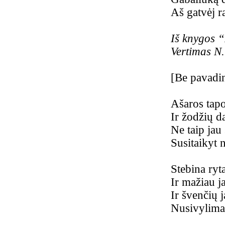
Aš gatvėj r
Iš knygos 
Vertimas N
[Be pavadi
Ašaros tapo
Ir žodžių 
Ne taip jau
Susitaikyt 
Stebina ryt
Ir mažiau j
Ir švenčių 
Nusivylimai