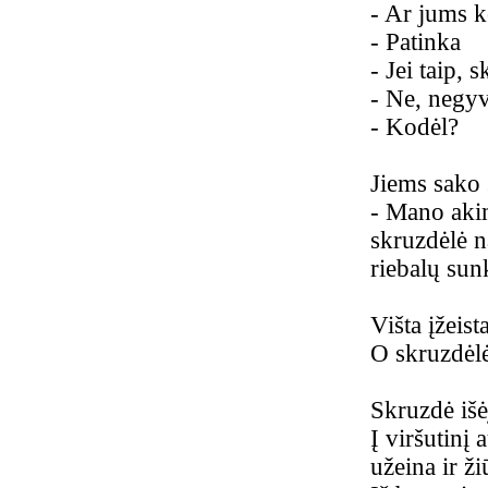
-
Ar jums ko
-
Patinka
-
Jei taip,
-
Ne, negyv
-
Kodėl?
Jiems sako 
-
Mano akim
skruzdėlė n
riebalų sunk
Višta įžeista
O skruzdėlė
Skruzdė išėj
Į viršutinį 
užeina ir ži