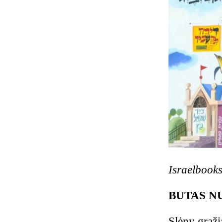
Israelbook
BUTAS N
Slėny graži