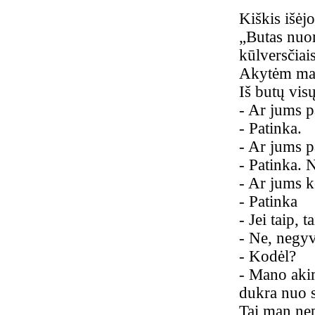
Kiškis išėjo
„Butas nuom
kūlversčiais
Akytėm mažo
Iš butų visų
-
Ar jums pa
-
Patinka.
-
Ar jums pa
-
Patinka. 
-
Ar jums ko
-
Patinka
-
Jei taip, 
-
Ne, negyv
-
Kodėl?
-
Mano akim 
dukra nuo s
Tai man nep