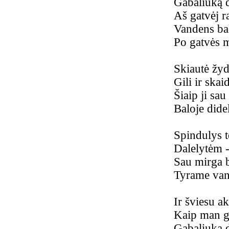
Gabaliuką 
Aš gatvėj r
Vandens ba
Po gatvės 
Skiautė žy
Gili ir skaid
Šiaip ji sau
Baloje didel
Spindulys 
Dalelytėm 
Sau mirga 
Tyrame van
Ir šviesu a
Kaip man ge
Gabaliuką 