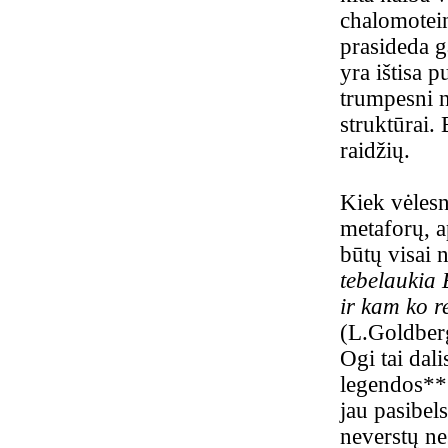
chalomotein
prasideda g
yra ištisa p
trumpesni ne
struktūrai.
raidžių.
Kiek vėlesn
metaforų, a
būtų visai 
tebelaukia E
ir kam ko re
(L.Goldberg.
Ogi tai dal
legendos** v
jau pasibels
neverstų ne