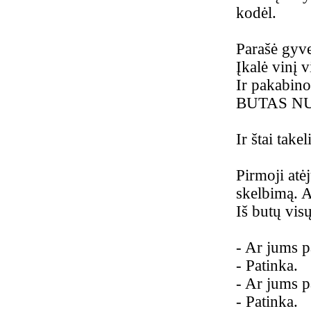
kodėl.
Parašė gyve
Įkalė vinį v
Ir pakabino
BUTAS N
Ir štai take
Pirmoji atėj
skelbimą. At
Iš butų visų
-
Ar jums p
-
Patinka.
-
Ar jums pa
-
Patinka.