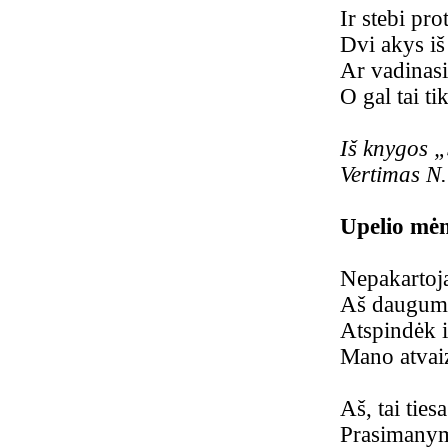
Ir stebi pr
Dvi akys iš
Ar vadinasi
O gal tai t
Iš knygos 
Vertimas N
Upelio mėn
Nepakartoj
Aš daugum
Atspindėk i
Mano atvai
Aš, tai ties
Prasimanym