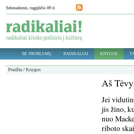
Sekmadienis, rugpjūčio 09 d.
BE PROBLEMŲ
RADIKALIAI
KNYGOS
TA
Pradžia
/
Knygos
Aš Tėvyn
Jei viduti
jis žino, 
nuo Mackevi
riboto skai