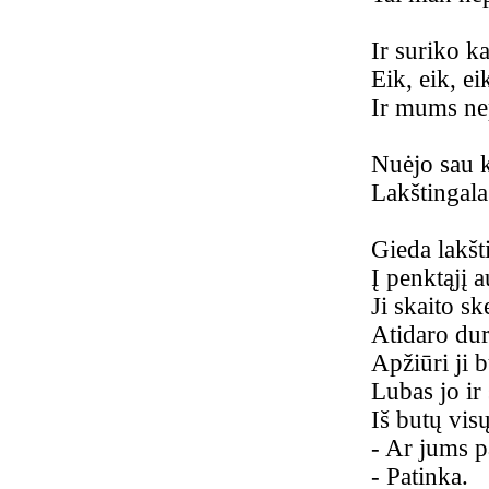
Ir suriko k
Eik, eik, ei
Ir mums nep
Nuėjo sau k
Lakštingala
Gieda lakš
Į penktąjį a
Ji skaito s
Atidaro du
Apžiūri ji b
Lubas jo ir 
Iš butų visų
-
Ar jums p
-
Patinka.