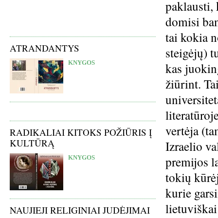
paklausti,
domisi ban
tai kokia 
ATRANDANTYS
steigėjų) t
KNYGOS
kas juokin
žiūrint. Ta
universite
literatūroj
vertėja (t
RADIKALIAI KITOKS POŽIŪRIS Į
KULTŪRĄ
Izraelio va
premijos la
KNYGOS
tokių kūrė
kurie gars
lietuviškai
NAUJIEJI RELIGINIAI JUDĖJIMAI