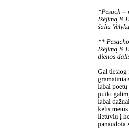
*Pesach – v
Išėjimą iš 
šalia Velykų
** Pesacho
Išėjimą iš 
dienos dali
Gal tiesiog 
gramatiniai
labai poetų
puiki galim
labai dažnai
kelis metus
lietuvių į h
panaudota 