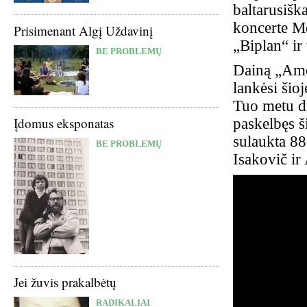
baltarusišk
koncerte Me
Prisimenant Algį Uždavinį
„Biplan“ ir
BE PROBLEMŲ
Dainą „Amor
lankėsi šioj
Tuo metu di
Įdomus eksponatas
paskelbęs š
sulaukta 88
BE PROBLEMŲ
Isakovič ir
Jei žuvis prakalbėtų
RADIKALIAI