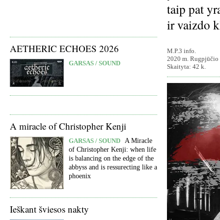
taip pat yr
ir vaizdo 
AETHERIC ECHOES 2026
M.P.3 info.
2020 m. Rugpjūčio 
GARSAS / SOUND
Skaityta: 42 k.
A miracle of Christopher Kenji
GARSAS / SOUND
A Miracle
of Christopher Kenji: when life
is balancing on the edge of the
abbyss and is ressurecting like a
phoenix
Ieškant šviesos nakty