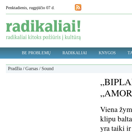
Penktadienis, rugpjūčio 07 d.
BE PROBLEMŲ
RADIKALIAI
KNYGOS
TA
Pradžia
/
Garsas / Sound
„BIPLA
„AMOR
Viena žymi
klipu balt
yra taiki i