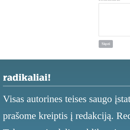
Visas autorines teises saugo įst
prašome kreiptis į redakciją. Red