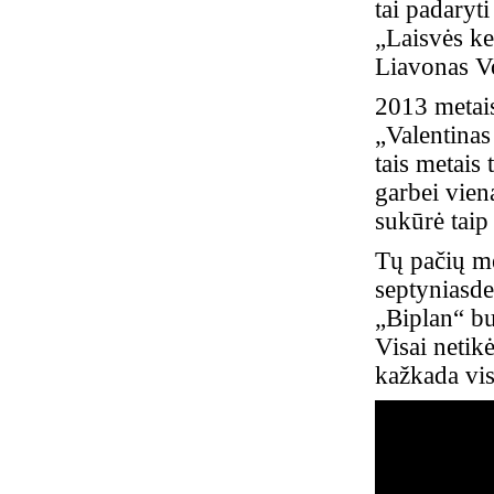
tai padaryt
„Laisvės ke
Liavonas Vo
2013 metai
„Valentinas
tais metais
garbei viena
sukūrė taip
Tų pačių m
septyniasde
„Biplan“ bu
Visai netik
kažkada vi