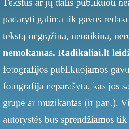
Tekstus ar jų dalis publikuoti n
padaryti galima tik gavus redakci
tekstų negrąžina, nenaikina, ne
nemokamas.
Radikaliai.lt le
fotografijos publikuojamos gavu
fotografija neparašyta, kas jos s
grupė ar muzikantas (ir pan.). V
autorystės bus sprendžiamos tik 