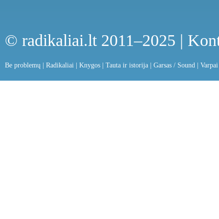
© radikaliai.lt 2011–2025 |
Kont
Be problemų
|
Radikaliai
|
Knygos
|
Tauta ir istorija
|
Garsas / Sound
|
Varpai