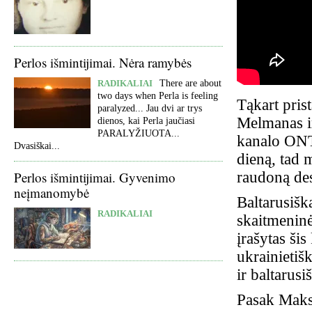
Perlos išmintijimai. Nėra ramybės
RADIKALIAI
There are about
two days when Perla is feeling
Tąkart pris
paralyzed... Jau dvi ar trys
Melmanas ir
dienos, kai Perla jaučiasi
PARALYŽIUOTA...
kanalo ONT 
Dvasiškai...
dieną, tad 
raudoną des
Perlos išmintijimai. Gyvenimo
neįmanomybė
Baltarusišk
RADIKALIAI
skaitmeninė
įrašytas ši
ukrainietiš
ir baltarusi
Pasak Makso