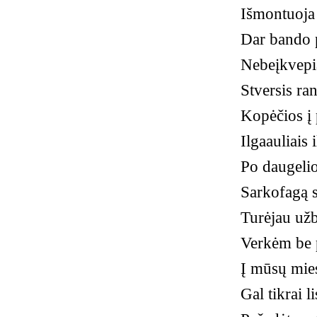
Išmontuoja
Dar bando 
Nebeįkvepia
Stversis r
Kopėčios į
Ilgaauliais
Po daugeli
Sarkofagą s
Turėjau užb
Verkėm be 
Į mūsų miest
Gal tikrai li