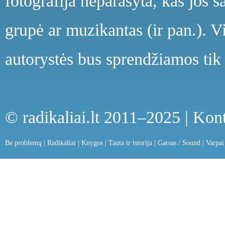
fotografija neparašyta, kas jos s
grupė ar muzikantas (ir pan.). V
autorystės bus sprendžiamos tik 
© radikaliai.lt 2011–2025 |
Kont
Be problemų
|
Radikaliai
|
Knygos
|
Tauta ir istorija
|
Garsas / Sound
|
Varpai