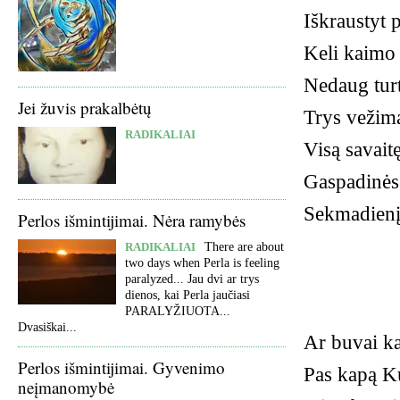
Iškraustyt 
Keli kaimo 
Nedaug tur
Jei žuvis prakalbėtų
Trys vežim
RADIKALIAI
Visą savait
Gaspadinės 
Sekmadienį 
Perlos išmintijimai. Nėra ramybės
RADIKALIAI
There are about
two days when Perla is feeling
paralyzed... Jau dvi ar trys
dienos, kai Perla jaučiasi
PARALYŽIUOTA...
Dvasiškai...
Ar buvai ka
Perlos išmintijimai. Gyvenimo
Pas kapą K
neįmanomybė