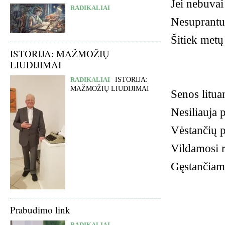
Jei nebuvai
RADIKALIAI
Nesuprantu 
Šitiek metų
ISTORIJA: MAŽMOŽIŲ
LIUDIJIMAI
RADIKALIAI
ISTORIJA:
MAŽMOŽIŲ LIUDIJIMAI
Senos litua
Nesiliauja 
Vėstančių 
Vildamosi r
Gęstančiame
Prabudimo link
RADIKALIAI