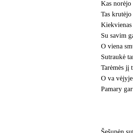
Kas norėjo 
Tas krutėjo
Kiekvienas
Su savim g
O viena smu
Sutraukė ta
Tarėmės jį t
O va vėjyje 
Pamary gars
Šešupėn sut