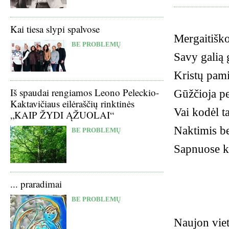
Kai tiesa slypi spalvose
Mergaitiško
BE PROBLEMŲ
Savy galią 
Kristų pami
Iš spaudai rengiamos Leono Peleckio-
Gūžčioja pe
Kaktavičiaus eilėraščių rinktinės
Vai kodėl ta
„KAIP ŽYDI ĄŽUOLAI“
Naktimis be
BE PROBLEMŲ
Sapnuose kū
... praradimai
BE PROBLEMŲ
Naujon viet