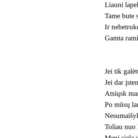
Liauni lapel
Tame bute s
Ir nebetru
Gamta rami
Jei tik galė
Jei dar įst
Atsiųsk ma
Po mūsų lan
Nesumaišyki
Toliau nuo 
Meni siela 