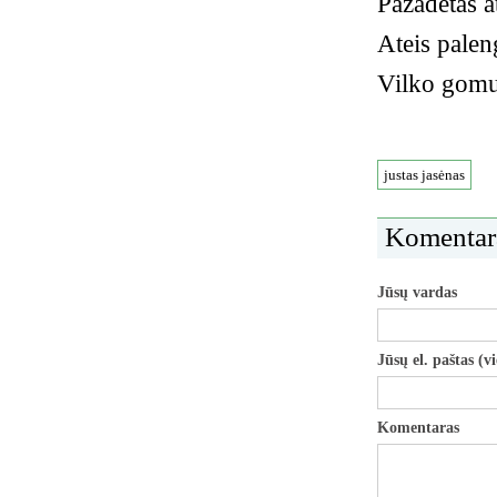
Pažadėtas a
Ateis palen
Vilko gomur
justas jasėnas
Komentar
Jūsų vardas
Jūsų el. paštas (v
Komentaras