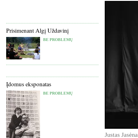
Prisimenant Algį Uždavinį
BE PROBLEMŲ
Įdomus eksponatas
BE PROBLEMŲ
Justas Jasėn