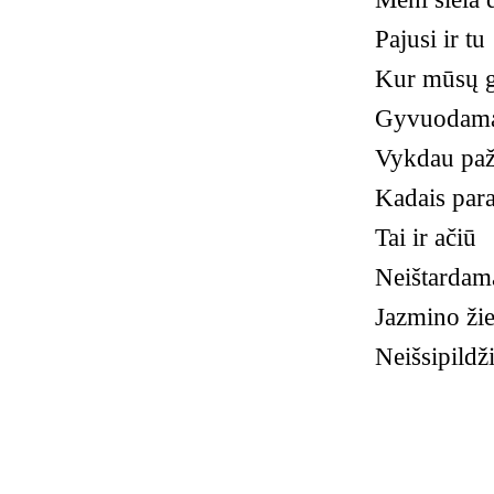
Pajusi ir tu
Kur mūsų 
Gyvuodama
Vykdau pa
Kadais para
Tai ir ačiū
Neištardama
Jazmino žie
Neišsipildž