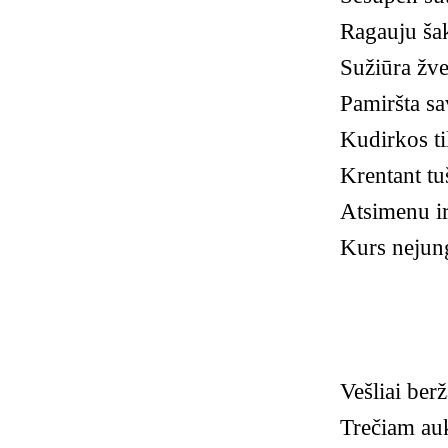
Ragauju ša
Sužiūra žve
Pamiršta sa
Kudirkos ti
Krentant tu
Atsimenu ir
Kurs nejung
Vešliai ber
Trečiam auk