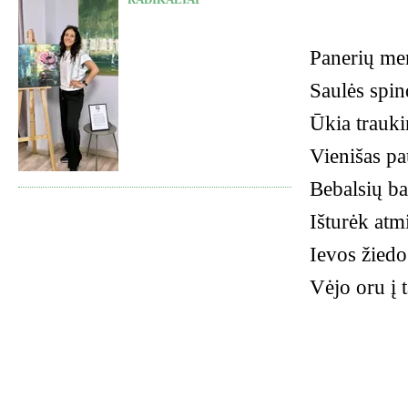
Panerių me
Saulės spin
Ūkia traukin
Vienišas pa
Bebalsių ba
Išturėk atm
Ievos žiedo
Vėjo oru į