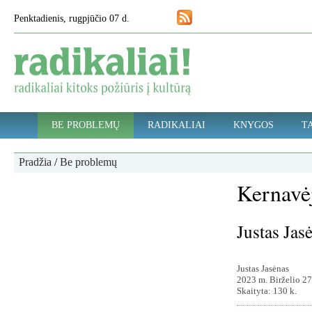
Penktadienis, rugpjūčio 07 d.
BE PROBLEMŲ
RADIKALIAI
KNYGOS
TA
Pradžia
/
Be problemų
Kernavėj
Justas Jasė
Justas Jasėnas
2023 m. Birželio 27
Skaityta: 130 k.