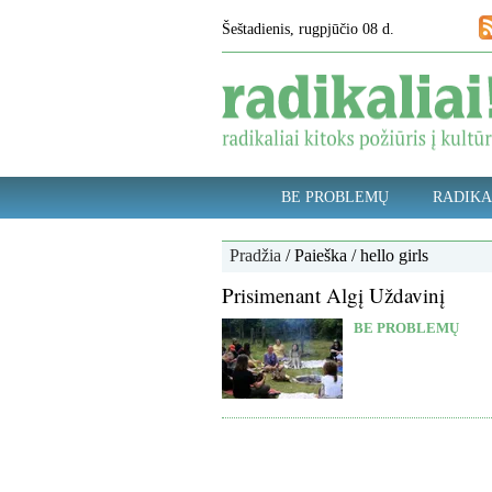
Šeštadienis, rugpjūčio 08 d.
BE PROBLEMŲ
RADIKA
Pradžia
/ Paieška / hello girls
Prisimenant Algį Uždavinį
BE PROBLEMŲ