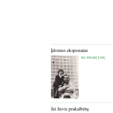
Įdomus eksponatas
BE PROBLEMŲ
Jei žuvis prakalbėtų