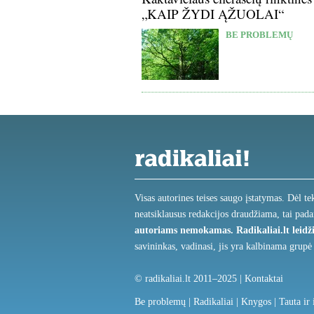
„KAIP ŽYDI ĄŽUOLAI“
BE PROBLEMŲ
Visas autorines teises saugo įstatymas. Dėl te
neatsiklausus redakcijos draudžiama, tai pada
autoriams nemokamas.
Radikaliai.lt lei
savininkas, vadinasi, jis yra kalbinama grupė
© radikaliai.lt 2011–2025 |
Kontaktai
Be problemų
|
Radikaliai
|
Knygos
|
Tauta ir 