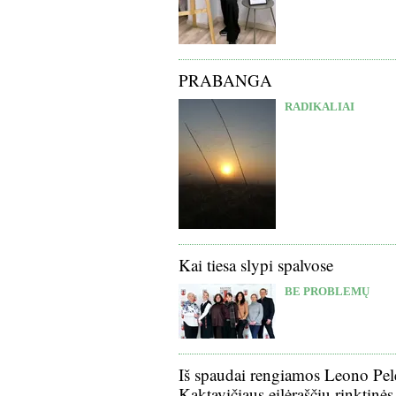
PRABANGA
RADIKALIAI
Kai tiesa slypi spalvose
BE PROBLEMŲ
Iš spaudai rengiamos Leono Pel
Kaktavičiaus eilėraščių rinktinės