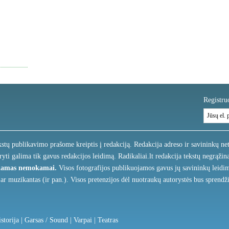
Registruo
kstų publikavimo prašome kreiptis į redakciją. Redakcija adreso ir savininkų net
ryti galima tik gavus redakcijos leidimą. Radikaliai.lt redakcija tekstų negrąži
džiamas nemokamai.
Visos fotografijos publikuojamos gavus jų savininkų leidimu
 ar muzikantas (ir pan.). Visos pretenzijos dėl nuotraukų autorystės bus sprendži
istorija
|
Garsas / Sound
|
Varpai
|
Teatras