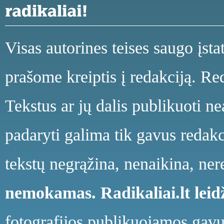
Visas autorines teises saugo įst
prašome kreiptis į redakciją. Red
Tekstus ar jų dalis publikuoti n
padaryti galima tik gavus redakci
tekstų negrąžina, nenaikina, ne
nemokamas.
Radikaliai.lt le
fotografijos publikuojamos gavu