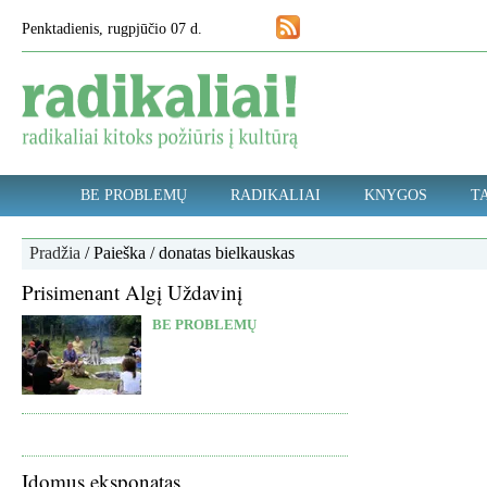
Penktadienis, rugpjūčio 07 d.
BE PROBLEMŲ
RADIKALIAI
KNYGOS
TA
Pradžia
/ Paieška / donatas bielkauskas
Prisimenant Algį Uždavinį
BE PROBLEMŲ
Įdomus eksponatas