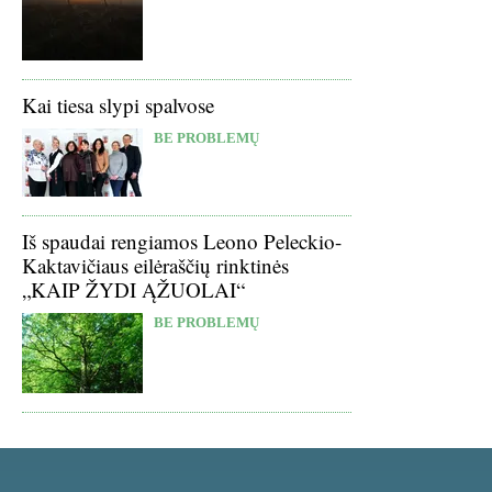
Kai tiesa slypi spalvose
BE PROBLEMŲ
Iš spaudai rengiamos Leono Peleckio-
Kaktavičiaus eilėraščių rinktinės
„KAIP ŽYDI ĄŽUOLAI“
BE PROBLEMŲ